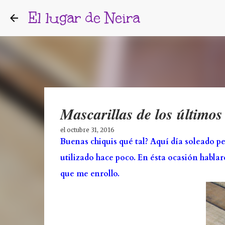
El lugar de Neira
Mascarillas de los últimos
el
octubre 31, 2016
Buenas chiquis qué tal? Aquí día soleado pe
utilizado hace poco. En ésta ocasión hablar
que me enrollo.