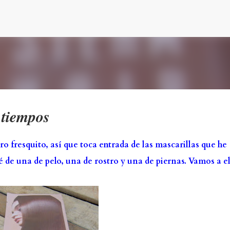
Ir al contenido principal
 tiempos
ro fresquito, así que toca entrada de las mascarillas que he
é de una de pelo, una de rostro y una de piernas. Vamos a el