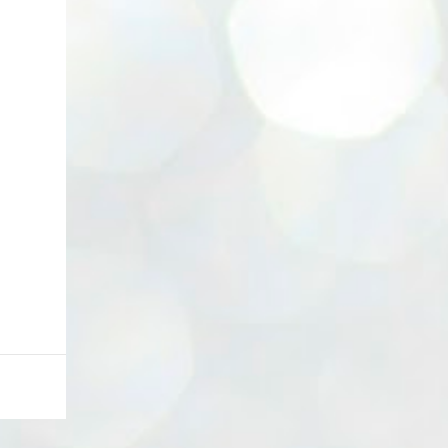
Lata cambiadora de color. Enlace. Cepillos
eléctricos. Enlace. Esponjas Konjac. Enlace.
Ventosa y aplicadores lip sleeping....