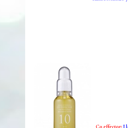
Co effector:
Ll