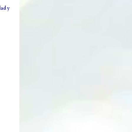
Lata cambiadora de color. Enlace. Cepillos
dad y
eléctricos. Enlace. Esponjas Konjac. Enlace.
Ventosa y aplicadores lip sleeping....