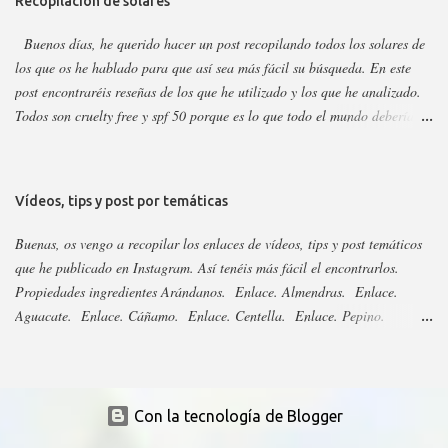
Recopilación de solares
Propiedades: Limpiador acuoso para todas las pieles, pero p...
Buenos días, he querido hacer un post recopilando todos los solares de
los que os he hablado para que así sea más fácil su búsqueda. En este
post encontraréis reseñas de los que he utilizado y los que he analizado.
Todos son cruelty free y spf 50 porque es lo que todo el mundo debería
utilizar. Lo importante del solar es aplicarlo a diario, todo el año y
reaplicar cada dos horas. Ya que previene del envejecimiento prematuro,
manchas y cáncer de piel . Siempre voy añadiendo nuevos que saquen,
Vídeos, tips y post por temáticas
pero las marcas sacan año tras año los mismo, aunque suelen cambiar el
envase. Si no veis alguno es porque ya está analizado, así que revisad el
Buenas, os vengo a recopilar los enlaces de vídeos, tips y post temáticos
nombre para saber si cambiaron su envase. Os dejo el listado y los
que he publicado en Instagram. Así tenéis más fácil el encontrarlos.
enlaces a continuación: 3Ina. Enlace. Abib esencia y stick. Enlace.
Propiedades ingredientes Arándanos. Enlace. Almendras. Enlace.
Acorelle. Enlace. Acorelle, resto. Enlace. Acty Mask. Enlace.
Aguacate. Enlace. Cáñamo. Enlace. Centella. Enlace. Pepino.
Aestura. Enlace. Aftersun, distintas marcas. Enlace. Agrado 2023.
Enlace. Algas. Enlace. Caléndula. Enlace. Arbutina. Enlace. Regaliz.
Enlace. Agrado 2024. Enlace. Aldi...
Enlace. Niacinamida. Enlace. Bakuchiol. Enlace. Espino Amarillo.
Enlace. Miel. Enlace. Ácido tranexamico. Enlace. Aloe vera. Enlace.
Rosa. Enlace. Oliva. Enlace. Coco. Enlace. Escualeno. Enlace.
Con la tecnología de Blogger
Ácido hialurónico. Enlace. Naranja. Enlace. Plátano. Enlace. Higo.