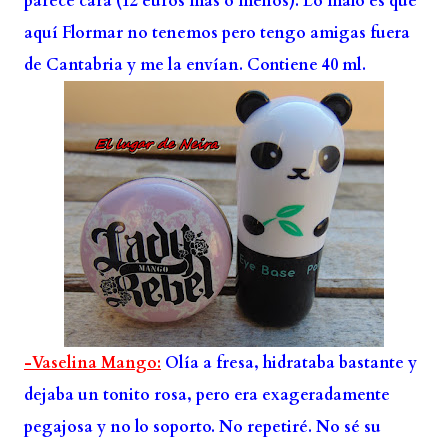
parece cara (12 euros más o menos). Lo malo es que
aquí Flormar no tenemos pero tengo amigas fuera
de Cantabria y me la envían. Contiene 40 ml.
-Vaselina Mango:
Olía a fresa, hidrataba bastante y
dejaba un tonito rosa, pero era exageradamente
pegajosa y no lo soporto. No repetiré. No sé su