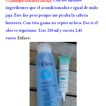
- Champú Garnier Avena:
Con los mismos
ingredientes que el acondicionador e igual de malo
jaja. Éste fue peor porque me picaba la cabeza
horrores. Con ésta gama no repito ni loca. Eso sí el
olor es riquísimo. Trae 250 ml y cuesta 2,45
euros.
Enlace.