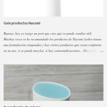
Guía productos Nacomi
Buenas, hoy os traigo un post que creo que os puede resultar útil.
Muchas veces os he recomendado los productos de Nacomi (todos tienen
una formulación estupenda) y hay ciertos productos que crean confusión
en su uso, si se puede mezclar, si hay contraindicaciones... Hoy os detallo
esos productos y todo sobre ellos, así podéis escoger y decidir mejor en
función a eso. Os voy a dividir los productos en faciales, para ojos y
corporales, así es más fácil, además al final añadiré gamas concretas. La
marca tiene otros sérum y cremas, pero estos son los más dificilillos de
entender, usar o combinar. Pero primero quiero recordar que la marca la
tenéis en casi todas las perfumerías, es cruelty free y casi toda vegana.
Hay ciertos productos que no están en todas las webs, pero como se suele
decir Google es nuestro amigo. Empecemos: Productos faciales Dermo
loción limpiadora ceramidas Precio: 4 euros. Cantidad: 150 ml.