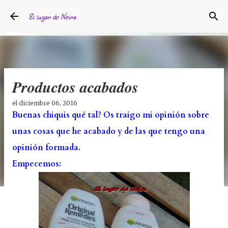
Ir al contenido principal
El lugar de Neira
Productos acabados
el
diciembre 06, 2016
Buenas chiquis qué tal? Os traigo mi opinión sobre
unas cosas que he acabado y de las que tengo una
opinión formada.
Empecemos: