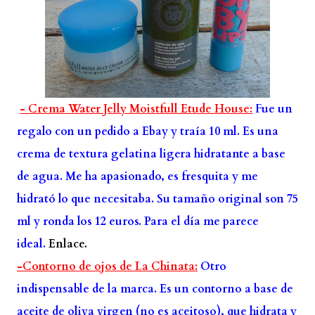
- Crema Water Jelly Moistfull Etude House:
Fue un
regalo con un pedido a Ebay y traía 10 ml. Es una
crema de textura gelatina ligera hidratante a base
de agua. Me ha apasionado, es fresquita y me
hidrató lo que necesitaba. Su tamaño original son 75
ml y ronda los 12 euros. Para el día me parece
ideal.
Enlace.
-Contorno de ojos de La Chinata:
Otro
indispensable de la marca. Es un contorno a base de
aceite de oliva virgen (no es aceitoso), que hidrata y