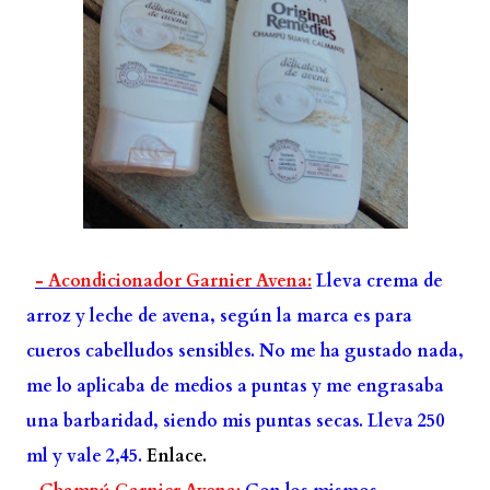
- Acondicionador Garnier Avena:
Lleva crema de
arroz y leche de avena, según la marca es para
cueros cabelludos sensibles. No me ha gustado nada,
me lo aplicaba de medios a puntas y me engrasaba
una barbaridad, siendo mis puntas secas. Lleva 250
ml y vale 2,45.
Enlace.