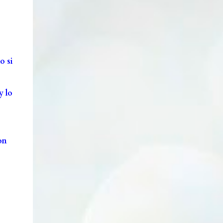
o si
y lo
on