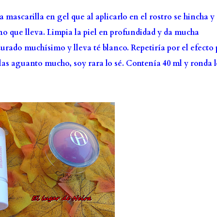
 mascarilla en gel que al aplicarlo en el rostro se hincha y
o que lleva. Limpia la piel en profundidad y da mucha
urado muchísimo y lleva té blanco. Repetiría por el efecto
las aguanto mucho, soy rara lo sé. Contenía 40 ml y ronda l