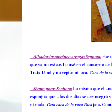
- Alisador instantáneo arrugas Sephora:
Fue u
que ya no existe. Lo usé en el contorno de l
Traía 15 ml y no repito ni loca.
Caca de la v
- Sérum poros Sephora:
Lo mismo que el ante
esponjita que a los dos días se desintegró
ni nada.
Otra
caca de la vaca Paca
jaja. Cont