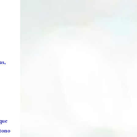
Lata cambiadora de color. Enlace. Cepillos
eléctricos. Enlace. Esponjas Konjac. Enlace.
Ventosa y aplicadores lip sleeping....
as,
 que
 tono