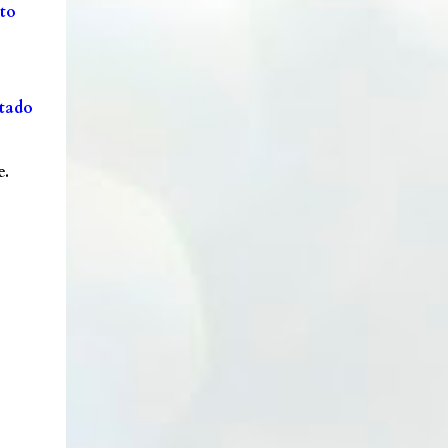
ato
stado
e.