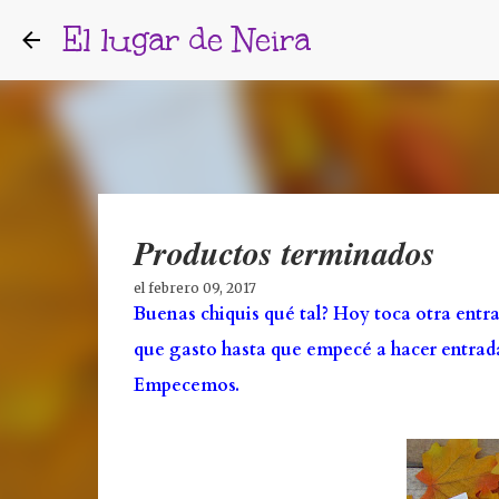
El lugar de Neira
Productos terminados
el
febrero 09, 2017
Buenas chiquis qué tal? Hoy toca otra entr
que gasto hasta que empecé a hacer entrada
Empecemos.