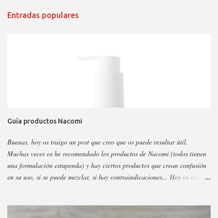
Entradas populares
Guía productos Nacomi
Buenas, hoy os traigo un post que creo que os puede resultar útil.
Muchas veces os he recomendado los productos de Nacomi (todos tienen
una formulación estupenda) y hay ciertos productos que crean confusión
en su uso, si se puede mezclar, si hay contraindicaciones... Hoy os detallo
esos productos y todo sobre ellos, así podéis escoger y decidir mejor en
función a eso. Os voy a dividir los productos en faciales, para ojos y
corporales, así es más fácil, además al final añadiré gamas concretas. La