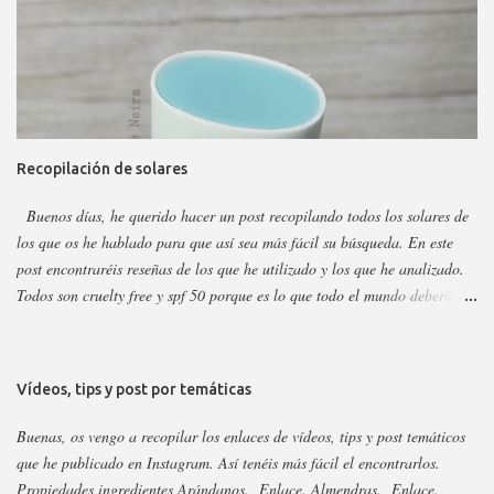
marca tiene otros sérum y cremas, pero estos son los más dificilillos de
entender, usar o combinar. Pero primero quiero recordar que la marca la
tenéis en casi todas las perfumerías, es cruelty free y casi toda vegana.
Hay ciertos productos que no están en todas las webs, pero como se suele
decir Google es nuestro amigo. Empecemos: Productos faciales Dermo
loción limpiadora ceramidas Precio: 4 euros. Cantidad: 150 ml.
Recopilación de solares
Propiedades: Limpiador acuoso para todas las pieles, pero p...
Buenos días, he querido hacer un post recopilando todos los solares de
los que os he hablado para que así sea más fácil su búsqueda. En este
post encontraréis reseñas de los que he utilizado y los que he analizado.
Todos son cruelty free y spf 50 porque es lo que todo el mundo debería
utilizar. Lo importante del solar es aplicarlo a diario, todo el año y
reaplicar cada dos horas. Ya que previene del envejecimiento prematuro,
manchas y cáncer de piel . Siempre voy añadiendo nuevos que saquen,
Vídeos, tips y post por temáticas
pero las marcas sacan año tras año los mismo, aunque suelen cambiar el
envase. Si no veis alguno es porque ya está analizado, así que revisad el
Buenas, os vengo a recopilar los enlaces de vídeos, tips y post temáticos
nombre para saber si cambiaron su envase. Os dejo el listado y los
que he publicado en Instagram. Así tenéis más fácil el encontrarlos.
enlaces a continuación: 3Ina. Enlace. Abib esencia y stick. Enlace.
Propiedades ingredientes Arándanos. Enlace. Almendras. Enlace.