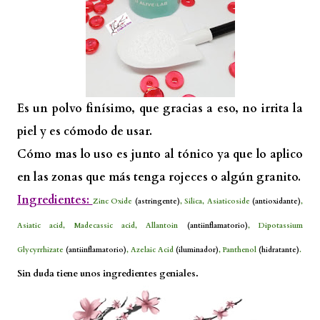
Es un polvo finísimo, que gracias a eso, no irrita la
piel y es cómodo de usar.
Cómo mas lo uso es junto al tónico ya que lo aplico
en las zonas que más tenga rojeces o algún granito.
Ingredientes:
Zinc Oxide
(astringente)
, Silica, Asiaticoside
(antioxidante)
,
Asiatic acid, Madecassic acid, Allantoin
(antiinflamatorio)
, Dipotassium
Glycyrrhizate
(antiinflamatorio)
, Azelaic Acid
(iluminador)
, Panthenol
(hidratante)
.
Sin duda tiene unos ingredientes geniales.