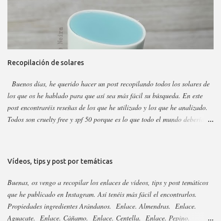
entender, usar o combinar. Pero primero quiero recordar que la marca la
tenéis en casi todas las perfumerías, es cruelty free y casi toda vegana.
Hay ciertos productos que no están en todas las webs, pero como se suele
decir Google es nuestro amigo. Empecemos: Productos faciales Dermo
loción limpiadora ceramidas Precio: 4 euros. Cantidad: 150 ml.
Recopilación de solares
Propiedades: Limpiador acuoso para todas las pieles, pero p...
Buenos días, he querido hacer un post recopilando todos los solares de
los que os he hablado para que así sea más fácil su búsqueda. En este
post encontraréis reseñas de los que he utilizado y los que he analizado.
Todos son cruelty free y spf 50 porque es lo que todo el mundo debería
utilizar. Lo importante del solar es aplicarlo a diario, todo el año y
reaplicar cada dos horas. Ya que previene del envejecimiento prematuro,
manchas y cáncer de piel . Siempre voy añadiendo nuevos que saquen,
Vídeos, tips y post por temáticas
pero las marcas sacan año tras año los mismo, aunque suelen cambiar el
envase. Si no veis alguno es porque ya está analizado, así que revisad el
Buenas, os vengo a recopilar los enlaces de vídeos, tips y post temáticos
nombre para saber si cambiaron su envase. Os dejo el listado y los
que he publicado en Instagram. Así tenéis más fácil el encontrarlos.
enlaces a continuación: 3Ina. Enlace. Abib esencia y stick. Enlace.
Propiedades ingredientes Arándanos. Enlace. Almendras. Enlace.
Acorelle. Enlace. Acorelle, resto. Enlace. Acty Mask. Enlace.
Aguacate. Enlace. Cáñamo. Enlace. Centella. Enlace. Pepino.