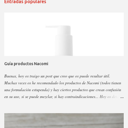
Entradas populares
Guía productos Nacomi
Buenas, hoy os traigo un post que creo que os puede resultar útil.
Muchas veces os he recomendado los productos de Nacomi (todos tienen
una formulación estupenda) y hay ciertos productos que crean confusión
en su uso, si se puede mezclar, si hay contraindicaciones... Hoy os detallo
esos productos y todo sobre ellos, así podéis escoger y decidir mejor en
función a eso. Os voy a dividir los productos en faciales, para ojos y
corporales, así es más fácil, además al final añadiré gamas concretas. La
marca tiene otros sérum y cremas, pero estos son los más dificilillos de