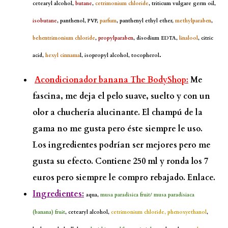
cetearyl alcohol,
butane
,
cetrimonium chloride
, triticum vulgare germ oil,
isobutane
, panthenol, PVP,
parfum
, panthenyl ethyl ether,
methylparaben
,
behentrimonium chloride
,
propylparaben
, disodium EDTA,
linalool
, citric
.
acid,
hexyl cinnama
l, isopropyl alcohol, tocopherol
Acondicionador banana The BodyShop:
Me
fascina, me deja el pelo suave, suelto y con un
olor a chuchería alucinante. El champú de la
gama no me gusta pero éste siempre le uso.
Los ingredientes podrían ser mejores pero me
gusta su efecto. Contiene 250 ml y ronda los 7
euros pero siempre le compro rebajado.
Enlace.
Ingredientes:
aqua,
musa paradisica fruit/ musa paradisiaca
(banana) fruit
, cetearyl alcohol,
cetrimonium chloride, phenoxyethanol
,