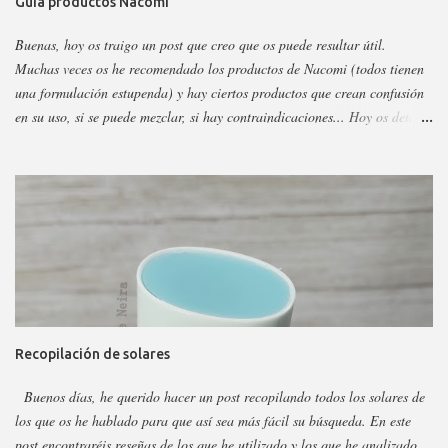
Guía productos Nacomi
Buenas, hoy os traigo un post que creo que os puede resultar útil.
Muchas veces os he recomendado los productos de Nacomi (todos tienen
una formulación estupenda) y hay ciertos productos que crean confusión
en su uso, si se puede mezclar, si hay contraindicaciones... Hoy os detallo
esos productos y todo sobre ellos, así podéis escoger y decidir mejor en
función a eso. Os voy a dividir los productos en faciales, para ojos y
corporales, así es más fácil, además al final añadiré gamas concretas. La
marca tiene otros sérum y cremas, pero estos son los más dificilillos de
entender, usar o combinar. Pero primero quiero recordar que la marca la
tenéis en casi todas las perfumerías, es cruelty free y casi toda vegana.
Hay ciertos productos que no están en todas las webs, pero como se suele
decir Google es nuestro amigo. Empecemos: Productos faciales Dermo
loción limpiadora ceramidas Precio: 4 euros. Cantidad: 150 ml.
Recopilación de solares
Propiedades: Limpiador acuoso para todas las pieles, pero p...
Buenos días, he querido hacer un post recopilando todos los solares de
los que os he hablado para que así sea más fácil su búsqueda. En este
post encontraréis reseñas de los que he utilizado y los que he analizado.