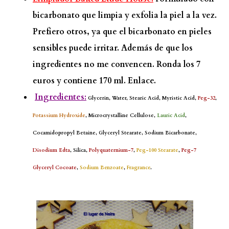
bicarbonato que limpia y exfolia la piel a la vez.
Prefiero otros, ya que el bicarbonato en pieles
sensibles puede irritar. Además de que los
ingredientes no me convencen. Ronda los 7
euros y contiene 170 ml.
Enlace.
Ingredientes:
Glycerin, Water, Stearic Acid, Myristic Acid,
Peg-32
,
Potassium Hydroxide
, Microcrystalline Cellulose,
Lauric Acid
,
Cocamidopropyl Betaine, Glyceryl Stearate, Sodium Bicarbonate,
Disodium Edta
, Silica,
Polyquaternium-7
,
Peg-100 Stearate
,
Peg-7
Glyceryl Cocoate
,
Sodium Benzoate
,
Fragrance
.