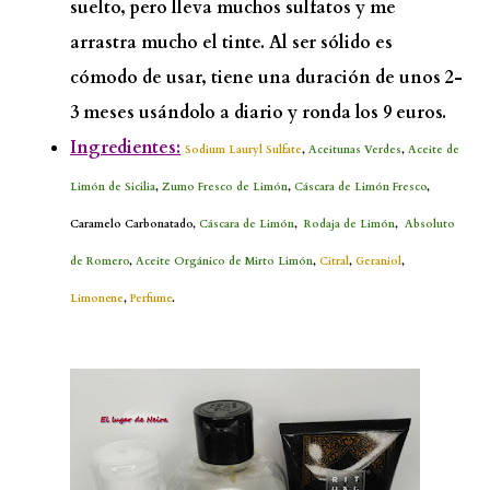
suelto, pero lleva muchos sulfatos y me
arrastra mucho el tinte. Al ser sólido es
cómodo de usar, tiene una duración de unos 2-
3 meses usándolo a diario y ronda los 9 euros.
Ingredientes:
Sodium Lauryl Sulfate
,
Aceitunas Verdes
,
Aceite de
Limón de Sicilia
,
Zumo Fresco de Limón
,
Cáscara de Limón Fresco
,
Caramelo Carbonatado,
Cáscara de Limón
,
Rodaja de Limón
,
Absoluto
de Romero
,
Aceite Orgánico de Mirto Limón
,
Citral
,
Geraniol
,
Limonene
,
Perfume
.