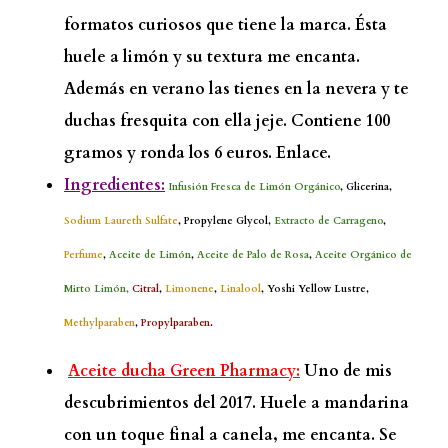
formatos curiosos que tiene la marca. Ésta
huele a limón y su textura me encanta.
Además en verano las tienes en la nevera y te
duchas fresquita con ella jeje. Contiene 100
gramos y ronda los 6 euros.
Enlace.
Ingredientes:
Infusión Fresca de Limón Orgánico
, Glicerina,
Sodium Laureth Sulfate
, Propylene Glycol,
Extracto de Carrageno
,
Perfume
,
Aceite de Limón
,
Aceite de Palo de Rosa
,
Aceite Orgánico de
Mirto Limón,
Citral
,
Limonene
,
Linalool
, Yoshi Yellow Lustre,
Methylparaben
,
Propylparaben
.
Aceite ducha Green Pharmacy:
Uno de mis
descubrimientos del 2017. Huele a mandarina
con un toque final a canela, me encanta. Se