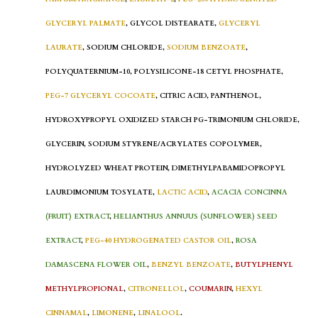
GLYCERYL PALMATE
, GLYCOL DISTEARATE,
GLYCERYL
LAURATE
, SODIUM CHLORIDE,
SODIUM BENZOATE
,
POLYQUATERNIUM-10, POLYSILICONE-18 CETYL PHOSPHATE,
PEG-7 GLYCERYL COCOATE
, CITRIC ACID, PANTHENOL,
HYDROXYPROPYL OXIDIZED STARCH PG-TRIMONIUM CHLORIDE,
GLYCERIN, SODIUM STYRENE/ACRYLATES COPOLYMER,
HYDROLYZED WHEAT PROTEIN, DIMETHYLPABAMIDOPROPYL
LAURDIMONIUM TOSYLATE,
LACTIC ACID
,
ACACIA CONCINNA
(FRUIT) EXTRACT
,
HELIANTHUS ANNUUS (SUNFLOWER) SEED
EXTRACT
,
PEG-40 HYDROGENATED CASTOR OIL
,
ROSA
DAMASCENA FLOWER OIL
,
BENZYL BENZOATE
,
BUTYLPHENYL
METHYLPROPIONAL
,
CITRONELLOL
,
COUMARIN
,
HEXYL
CINNAMAL
,
LIMONENE
,
LINALOOL
.