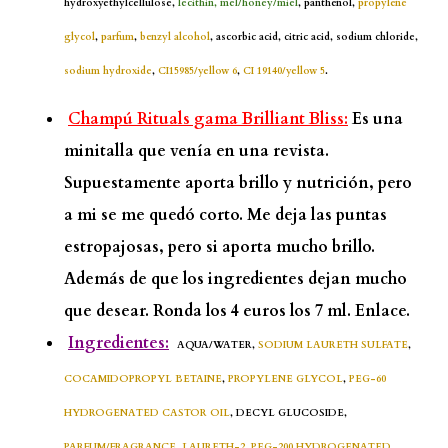
hydroxyethylcellulose,
lecithin, mel/honey/miel
, panthenol,
propylene
glycol
,
parfum
,
benzyl alcohol
, ascorbic acid, citric acid, sodium chloride,
sodium hydroxide
,
CI15985/yellow 6
,
CI 19140/yellow 5
.
Champú Rituals gama Brilliant Bliss:
Es una
minitalla que venía en una revista.
Supuestamente aporta brillo y nutrición, pero
a mi se me quedó corto. Me deja las puntas
estropajosas, pero si aporta mucho brillo.
Además de que los ingredientes dejan mucho
que desear. Ronda los 4 euros los 7 ml.
Enlace.
Ingredientes:
AQUA/WATER,
SODIUM LAURETH SULFATE
,
COCAMIDOPROPYL BETAINE
,
PROPYLENE GLYCOL
,
PEG-60
HYDROGENATED CASTOR OIL
, DECYL GLUCOSIDE,
PARFUM/FRAGRANCE
,
LAURETH-2
,
PEG-200 HYDROGENATED