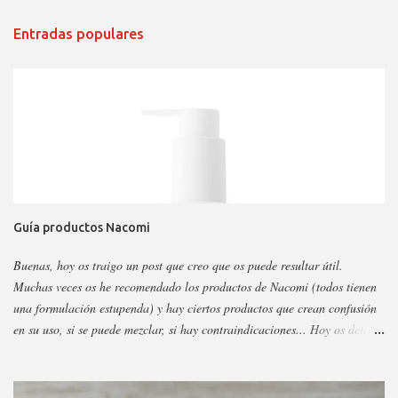
Entradas populares
Guía productos Nacomi
Buenas, hoy os traigo un post que creo que os puede resultar útil.
Muchas veces os he recomendado los productos de Nacomi (todos tienen
una formulación estupenda) y hay ciertos productos que crean confusión
en su uso, si se puede mezclar, si hay contraindicaciones... Hoy os detallo
esos productos y todo sobre ellos, así podéis escoger y decidir mejor en
función a eso. Os voy a dividir los productos en faciales, para ojos y
corporales, así es más fácil, además al final añadiré gamas concretas. La