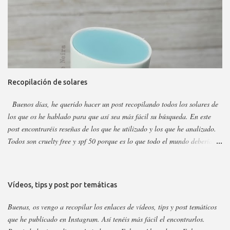
marca tiene otros sérum y cremas, pero estos son los más dificilillos de
entender, usar o combinar. Pero primero quiero recordar que la marca la
tenéis en casi todas las perfumerías, es cruelty free y casi toda vegana.
Hay ciertos productos que no están en todas las webs, pero como se suele
decir Google es nuestro amigo. Empecemos: Productos faciales Dermo
loción limpiadora ceramidas Precio: 4 euros. Cantidad: 150 ml.
Recopilación de solares
Propiedades: Limpiador acuoso para todas las pieles, pero p...
Buenos días, he querido hacer un post recopilando todos los solares de
los que os he hablado para que así sea más fácil su búsqueda. En este
post encontraréis reseñas de los que he utilizado y los que he analizado.
Todos son cruelty free y spf 50 porque es lo que todo el mundo debería
utilizar. Lo importante del solar es aplicarlo a diario, todo el año y
reaplicar cada dos horas. Ya que previene del envejecimiento prematuro,
manchas y cáncer de piel . Siempre voy añadiendo nuevos que saquen,
Vídeos, tips y post por temáticas
pero las marcas sacan año tras año los mismo, aunque suelen cambiar el
envase. Si no veis alguno es porque ya está analizado, así que revisad el
Buenas, os vengo a recopilar los enlaces de vídeos, tips y post temáticos
nombre para saber si cambiaron su envase. Os dejo el listado y los
que he publicado en Instagram. Así tenéis más fácil el encontrarlos.
enlaces a continuación: 3Ina. Enlace. Abib esencia y stick. Enlace.