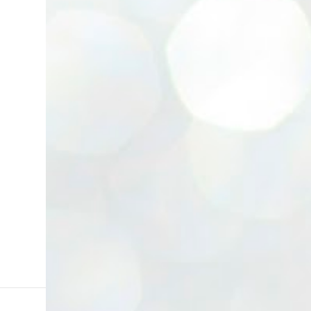
Lata cambiadora de color. Enlace. Cepillos
eléctricos. Enlace. Esponjas Konjac. Enlace.
Ventosa y aplicadores lip sleeping....