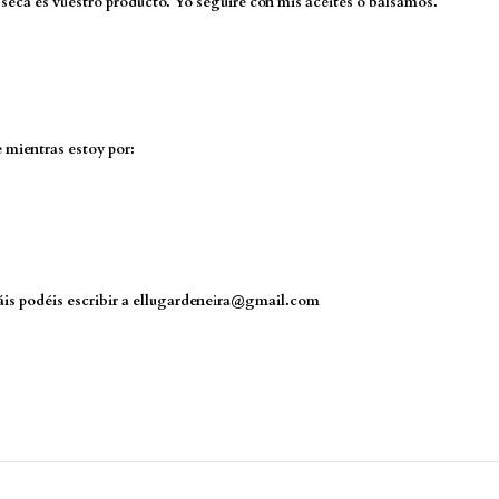
l seca es vuestro producto. Yo seguiré con mis aceites o bálsamos.
e mientras estoy por:
eráis podéis escribir a ellugardeneira@gmail.com