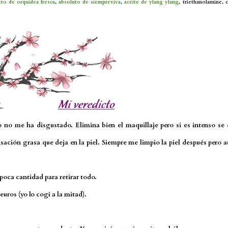
cto de orquidea fresca
,
absoluto de siempreviva
,
aceite de ylang ylang
, triethanolamine, c
 no me ha disgustado. Elimina bien el maquillaje pero si es intenso se
sación grasa que deja en la piel. Siempre me limpio la piel después pero a
 poca cantidad para retirar todo.
uros (yo lo cogí a la mitad).