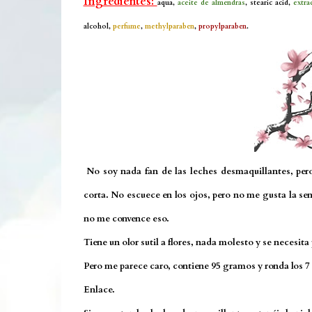
Ingredientes:
aqua,
aceite de almendras
, stearic acid,
extra
alcohol,
perfume
,
methylparaben
,
propylparaben
.
No soy nada fan de las leches desmaquillantes, pero
corta. No escuece en los ojos, pero no me gusta la sen
no me convence eso.
Tiene un olor sutil a flores, nada molesto y se necesita
Pero me parece caro, contiene 95 gramos y ronda los 7 e
Enlace.