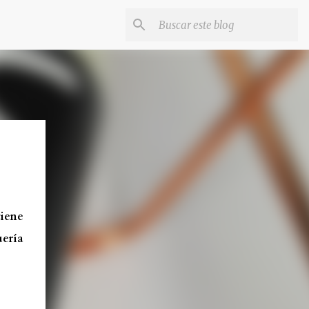
tiene
uería