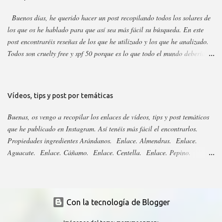
Buenos días, he querido hacer un post recopilando todos los solares de
los que os he hablado para que así sea más fácil su búsqueda. En este
post encontraréis reseñas de los que he utilizado y los que he analizado.
Todos son cruelty free y spf 50 porque es lo que todo el mundo debería
utilizar. Lo importante del solar es aplicarlo a diario, todo el año y
reaplicar cada dos horas. Ya que previene del envejecimiento prematuro,
manchas y cáncer de piel . Siempre voy añadiendo nuevos que saquen,
Vídeos, tips y post por temáticas
pero las marcas sacan año tras año los mismo, aunque suelen cambiar el
envase. Si no veis alguno es porque ya está analizado, así que revisad el
Buenas, os vengo a recopilar los enlaces de vídeos, tips y post temáticos
nombre para saber si cambiaron su envase. Os dejo el listado y los
que he publicado en Instagram. Así tenéis más fácil el encontrarlos.
enlaces a continuación: 3Ina. Enlace. Abib esencia y stick. Enlace.
Propiedades ingredientes Arándanos. Enlace. Almendras. Enlace.
Acorelle. Enlace. Acorelle, resto. Enlace. Acty Mask. Enlace.
Aguacate. Enlace. Cáñamo. Enlace. Centella. Enlace. Pepino.
Aestura. Enlace. Aftersun, distintas marcas. Enlace. Agrado 2023.
Enlace. Algas. Enlace. Caléndula. Enlace. Arbutina. Enlace. Regaliz.
Enlace. Agrado 2024. Enlace. Aldi...
Enlace. Niacinamida. Enlace. Bakuchiol. Enlace. Espino Amarillo.
Enlace. Miel. Enlace. Ácido tranexamico. Enlace. Aloe vera. Enlace.
Rosa. Enlace. Oliva. Enlace. Coco. Enlace. Escualeno. Enlace.
Con la tecnología de Blogger
Ácido hialurónico. Enlace. Naranja. Enlace. Plátano. Enlace. Higo.