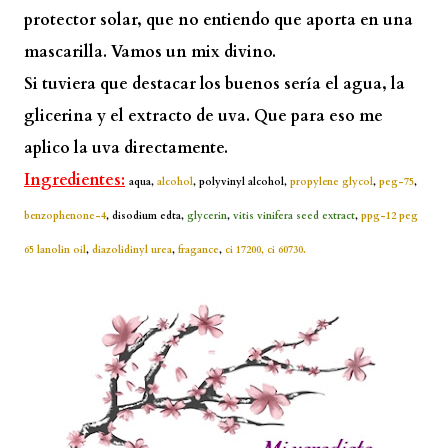
protector solar, que no entiendo que aporta en una
mascarilla. Vamos un mix divino.
Si tuviera que destacar los buenos sería el agua, la
glicerina y el extracto de uva. Que para eso me
aplico la uva directamente.
Ingredientes:
aqua,
alcohol
, polyvinyl alcohol,
propylene glycol
,
peg-75
,
benzophenone-4
, disodium edta,
glycerin
,
vitis vinifera seed extract
,
ppg-12 peg
65 lanolin oil
,
diazolidinyl urea
,
fragance
,
ci 17200, ci 60730.