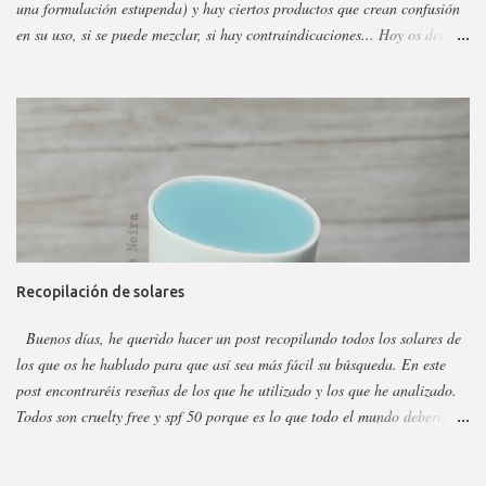
una formulación estupenda) y hay ciertos productos que crean confusión
en su uso, si se puede mezclar, si hay contraindicaciones... Hoy os detallo
esos productos y todo sobre ellos, así podéis escoger y decidir mejor en
función a eso. Os voy a dividir los productos en faciales, para ojos y
corporales, así es más fácil, además al final añadiré gamas concretas. La
marca tiene otros sérum y cremas, pero estos son los más dificilillos de
entender, usar o combinar. Pero primero quiero recordar que la marca la
tenéis en casi todas las perfumerías, es cruelty free y casi toda vegana.
Hay ciertos productos que no están en todas las webs, pero como se suele
decir Google es nuestro amigo. Empecemos: Productos faciales Dermo
loción limpiadora ceramidas Precio: 4 euros. Cantidad: 150 ml.
Recopilación de solares
Propiedades: Limpiador acuoso para todas las pieles, pero p...
Buenos días, he querido hacer un post recopilando todos los solares de
los que os he hablado para que así sea más fácil su búsqueda. En este
post encontraréis reseñas de los que he utilizado y los que he analizado.
Todos son cruelty free y spf 50 porque es lo que todo el mundo debería
utilizar. Lo importante del solar es aplicarlo a diario, todo el año y
reaplicar cada dos horas. Ya que previene del envejecimiento prematuro,