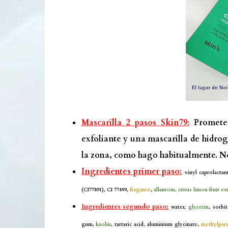
Mascarilla 2 pasos Skin79:
Promete 
exfoliante y una mascarilla de hidro
la zona, como hago habitualmente. No
Ingredientes primer paso:
vinyl caprolacta
(CI77891), CI 77499,
fragance
,
allantoin, citrus limon fruit ex
Ingredientes segundo paso:
water,
glycerin
, sorbi
gum,
kaolin
, tartaric acid, aluminium glycinate,
methylpar