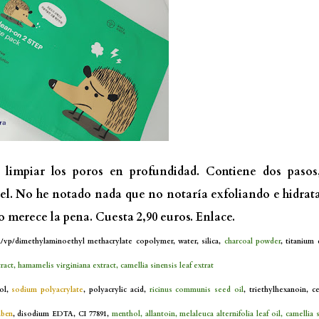
limpiar los poros en profundidad. Contiene dos pasos
gel. No he notado nada que no notaría exfoliando e hidra
 merece la pena. Cuesta 2,90 euros.
Enlace.
m/vp/dimethylaminoethyl methacrylate copolymer, water, silica,
charcoal powder
, titanium 
tract, hamamelis virginiana extract, camellia sinensis leaf extrat
tol,
sodium polyacrylate
, polyacrylic acid,
ricinus communis seed oil
, triethylhexanoin, ce
aben
, disodium EDTA, CI 77891,
menthol, allantoin, melaleuca alternifolia leaf oil, camellia 