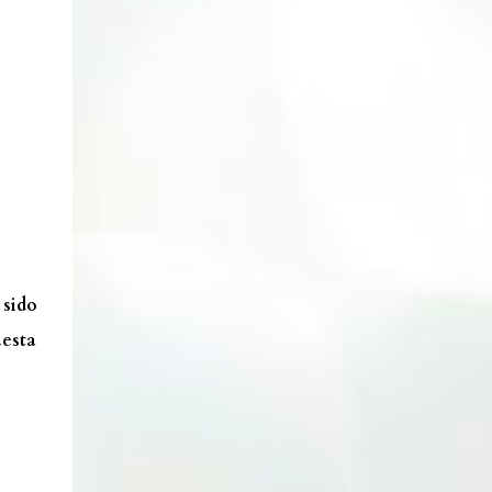
sido
uesta