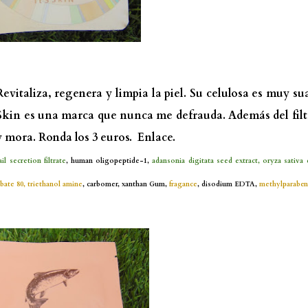
evitaliza, regenera y limpia la piel. Su celulosa es muy su
s Skin es una marca que nunca me defrauda. Además del fil
y mora. Ronda los 3 euros.
Enlace.
ail secretion filtrate
, human oligopeptide-1,
adansonia digitata seed extract, oryza sativa 
bate 80, triethanol amine
, carbomer, xanthan Gum,
fragance
, disodium EDTA,
methylparaben