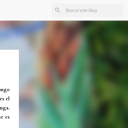
pongo
es el
enga.
ue es