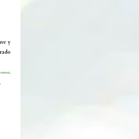
Lata cambiadora de color. Enlace. Cepillos
eléctricos. Enlace. Esponjas Konjac. Enlace.
Ventosa y aplicadores lip sleeping....
ave y
trado
extract
,
.