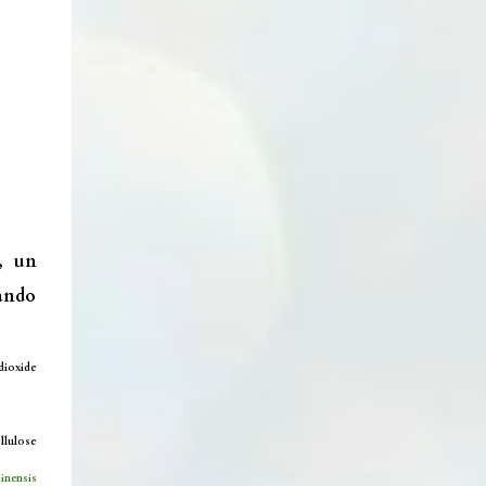
, un
tando
dioxide
llulose
sinensis