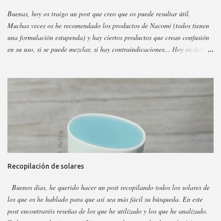
Buenas, hoy os traigo un post que creo que os puede resultar útil.
Muchas veces os he recomendado los productos de Nacomi (todos tienen
una formulación estupenda) y hay ciertos productos que crean confusión
en su uso, si se puede mezclar, si hay contraindicaciones... Hoy os detallo
esos productos y todo sobre ellos, así podéis escoger y decidir mejor en
función a eso. Os voy a dividir los productos en faciales, para ojos y
corporales, así es más fácil, además al final añadiré gamas concretas. La
marca tiene otros sérum y cremas, pero estos son los más dificilillos de
entender, usar o combinar. Pero primero quiero recordar que la marca la
tenéis en casi todas las perfumerías, es cruelty free y casi toda vegana.
Hay ciertos productos que no están en todas las webs, pero como se suele
decir Google es nuestro amigo. Empecemos: Productos faciales Dermo
loción limpiadora ceramidas Precio: 4 euros. Cantidad: 150 ml.
Recopilación de solares
Propiedades: Limpiador acuoso para todas las pieles, pero p...
Buenos días, he querido hacer un post recopilando todos los solares de
los que os he hablado para que así sea más fácil su búsqueda. En este
post encontraréis reseñas de los que he utilizado y los que he analizado.