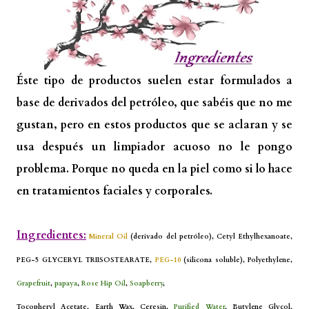
Éste tipo de productos suelen estar formulados a
base de derivados del petróleo, que sabéis que no me
gustan, pero en estos productos que se aclaran y se
usa después un limpiador acuoso no le pongo
problema. Porque no queda en la piel como si lo hace
en tratamientos faciales y corporales.
Ingredientes:
Mineral Oil
(derivado del petróleo), Cetyl Ethylhexanoate,
PEG-5 GLYCERYL TRIISOSTEARATE,
PEG-10
(silicona soluble), Polyethylene,
Grapefruit
,
papaya
,
Rose Hip Oil
,
Soapberry
,
Tocopheryl Acetate, Earth Wax, Ceresin,
Purified Water
, Butylene Glycol,