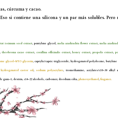
tas, cúrcuma y cacao.
Eso si contiene una silicona y un par más solubles. Pero
itat issimum seed extract
, pentylene glycol,
melia azadirachta flower extract
,
melia azadirac
,
theobroma cacao extract
,
corallina officinalis extract
,
honey extract
,
propolis extract
,
po
ne glycol-8/5/3 glycerin
, caprylic/capric triglyceride, hydrogenated polydecene, butylene 
hydrogenated castor oil
,
sodium polyacrylate
, tromethamine, acrylates/c10-30 alkyl a
ide gum-1, dextrin, c14-22 alcohols, carbomer, disodium edta,
phenoxyethanol
,
fragance.