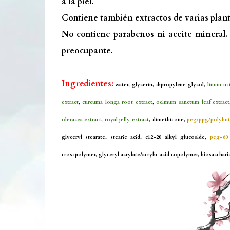
a la piel.
Contiene también extractos de varias plan
No contiene parabenos ni aceite mineral. 
preocupante.
Ingredientes:
water, glycerin, dipropylene glycol,
linum us
extract
,
curcuma longa root extract
,
ocimum sanctum leaf extract
oleracea extract
,
royal jelly extract
, dimethicone,
peg/ppg/polybute
glyceryl stearate, stearic acid, c12-20 alkyl glucoside,
peg-60 
crosspolymer, glyceryl acrylate/acrylic acid copolymer, biosacchar