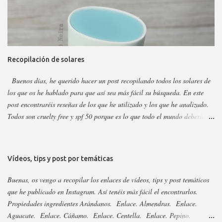
entender, usar o combinar. Pero primero quiero recordar que la marca la
tenéis en casi todas las perfumerías, es cruelty free y casi toda vegana.
Hay ciertos productos que no están en todas las webs, pero como se suele
decir Google es nuestro amigo. Empecemos: Productos faciales Dermo
loción limpiadora ceramidas Precio: 4 euros. Cantidad: 150 ml.
Recopilación de solares
Propiedades: Limpiador acuoso para todas las pieles, pero p...
Buenos días, he querido hacer un post recopilando todos los solares de
los que os he hablado para que así sea más fácil su búsqueda. En este
post encontraréis reseñas de los que he utilizado y los que he analizado.
Todos son cruelty free y spf 50 porque es lo que todo el mundo debería
utilizar. Lo importante del solar es aplicarlo a diario, todo el año y
reaplicar cada dos horas. Ya que previene del envejecimiento prematuro,
manchas y cáncer de piel . Siempre voy añadiendo nuevos que saquen,
Vídeos, tips y post por temáticas
pero las marcas sacan año tras año los mismo, aunque suelen cambiar el
envase. Si no veis alguno es porque ya está analizado, así que revisad el
Buenas, os vengo a recopilar los enlaces de vídeos, tips y post temáticos
nombre para saber si cambiaron su envase. Os dejo el listado y los
que he publicado en Instagram. Así tenéis más fácil el encontrarlos.
enlaces a continuación: 3Ina. Enlace. Abib esencia y stick. Enlace.
Propiedades ingredientes Arándanos. Enlace. Almendras. Enlace.
Acorelle. Enlace. Acorelle, resto. Enlace. Acty Mask. Enlace.
Aguacate. Enlace. Cáñamo. Enlace. Centella. Enlace. Pepino.