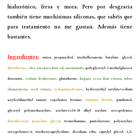
hialurónico, fresa y mora. Pero por desgracia
también tiene muchísimas siliconas, que sabéis que
para tratamiento no me gustan. Además tiene
bastantes.
Ingredientes:
water, propanediol, triethylhexanoin, butylene glycol,
dimethicone
,
olea europaea fruit oil
,
niacinamide
, polyglyceryl-3 methylglucose
distearate,
sodium hyaluronate
, glutathione,
fragaria vesca fruit extract
,
rubus
chamaemorus seed extract
,
cyclopentasiloxane
, hydroxyethyl acrylate/sodium
acryloyldimethyl taurate copolymer, betaine,
titanium dioxide
, panthenol,
glyceryl polymethacrylate, acrylates/c10-30 alkyl acrylate crosspolymer,
dimethiconol
,
propylene glycol
, tromethamine, pantolactone, polyacrylate
crosspolymer-6, triethoxycaprylysilane, disodium edta, caprylyl glycol, 1,2-