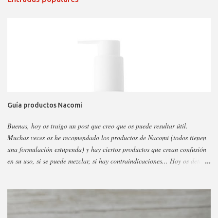
Guía productos Nacomi
Buenas, hoy os traigo un post que creo que os puede resultar útil.
Muchas veces os he recomendado los productos de Nacomi (todos tienen
una formulación estupenda) y hay ciertos productos que crean confusión
en su uso, si se puede mezclar, si hay contraindicaciones... Hoy os detallo
esos productos y todo sobre ellos, así podéis escoger y decidir mejor en
función a eso. Os voy a dividir los productos en faciales, para ojos y
corporales, así es más fácil, además al final añadiré gamas concretas. La
marca tiene otros sérum y cremas, pero estos son los más dificilillos de