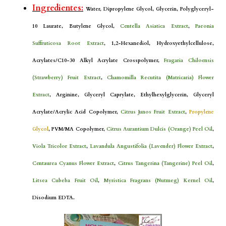
Ingredientes:
Water, Dipropylene Glycol, Glycerin, Polyglyceryl-
10 Laurate, Butylene Glycol,
Centella Asiatica Extract
,
Paeonia
Suffruticosa Root Extract
, 1,2-Hexanediol, Hydroxyethylcellulose,
Acrylates/C10-30 Alkyl Acrylate Crosspolymer,
Fragaria Chiloensis
(Strawberry) Fruit Extract
,
Chamomilla Recutita (Matricaria) Flower
Extract
, Arginine, Glyceryl Caprylate, Ethylhexylglycerin, Glyceryl
Acrylate/Acrylic Acid Copolymer,
Citrus Junos Fruit Extract
,
Propylene
Glycol
, PVM/MA Copolymer,
Citrus Aurantium Dulcis (Orange) Peel Oil
,
Viola Tricolor Extract
,
Lavandula Angustifolia (Lavender) Flower Extract
,
Centaurea Cyanus Flower Extract
,
Citrus Tangerina (Tangerine) Peel Oil
,
Litsea Cubeba Fruit Oil
,
Myristica Fragrans (Nutmeg) Kernel Oil
,
Disodium EDTA.