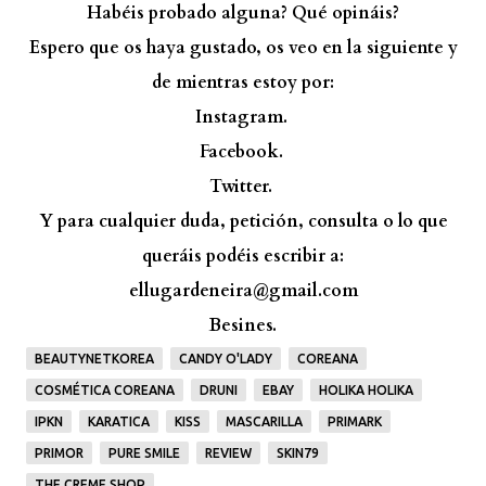
Habéis probado alguna? Qué opináis?
Espero que os haya gustado, os veo en la siguiente y
de mientras estoy por:
Instagram.
Facebook.
Twitter.
Y para cualquier duda, petición, consulta o lo que
queráis podéis escribir a:
ellugardeneira@gmail.com
Besines.
BEAUTYNETKOREA
CANDY O'LADY
COREANA
COSMÉTICA COREANA
DRUNI
EBAY
HOLIKA HOLIKA
IPKN
KARATICA
KISS
MASCARILLA
PRIMARK
PRIMOR
PURE SMILE
REVIEW
SKIN79
THE CREME SHOP