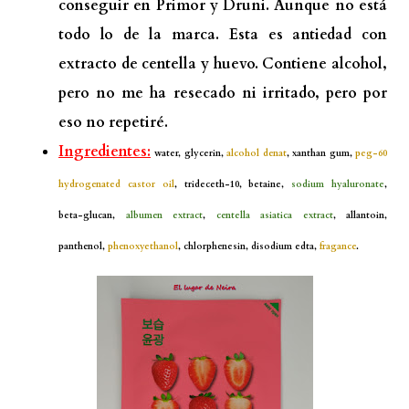
conseguir en Primor y Druni. Aunque no está
todo lo de la marca. Esta es antiedad con
extracto de centella y huevo. Contiene alcohol,
pero no me ha resecado ni irritado, pero por
eso no repetiré.
Ingredientes:
water, glycerin,
alcohol denat
, xanthan gum,
peg-60
hydrogenated castor oil
, trideceth-10, betaine,
sodium hyaluronate
,
beta-glucan,
albumen extract
,
centella asiatica extract
, allantoin,
panthenol,
phenoxyethanol
, chlorphenesin, disodium edta,
fragance
.