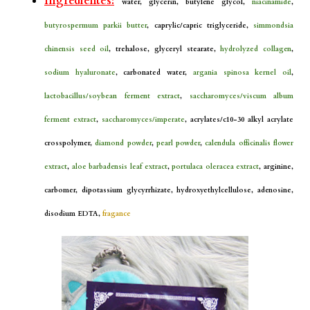
Ingredientes:
water, glycerin, butylene glycol,
niacinamide
,
butyrospermum parkii butter
, caprylic/capric triglyceride,
simmondsia
chinensis seed oil
, trehalose, glyceryl stearate,
hydrolyzed collagen
,
sodium hyaluronate
, carbonated water,
argania spinosa kernel oil
,
lactobacillus/soybean ferment extract
,
saccharomyces/viscum album
ferment extract
,
saccharomyces/imperate
, acrylates/c10-30 alkyl acrylate
crosspolymer,
diamond powder
,
pearl powder
,
calendula officinalis flower
extract
,
aloe barbadensis leaf extract
,
portulaca oleracea extract
, arginine,
carbomer, dipotassium glycyrrhizate, hydroxyethylcellulose, adenosine,
disodium EDTA,
fragance