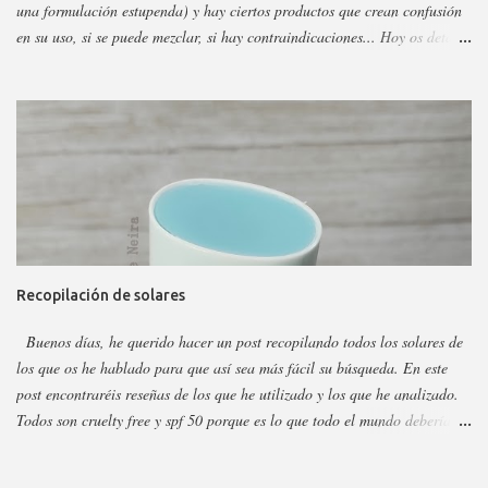
una formulación estupenda) y hay ciertos productos que crean confusión
en su uso, si se puede mezclar, si hay contraindicaciones... Hoy os detallo
esos productos y todo sobre ellos, así podéis escoger y decidir mejor en
función a eso. Os voy a dividir los productos en faciales, para ojos y
corporales, así es más fácil, además al final añadiré gamas concretas. La
marca tiene otros sérum y cremas, pero estos son los más dificilillos de
entender, usar o combinar. Pero primero quiero recordar que la marca la
tenéis en casi todas las perfumerías, es cruelty free y casi toda vegana.
Hay ciertos productos que no están en todas las webs, pero como se suele
decir Google es nuestro amigo. Empecemos: Productos faciales Dermo
loción limpiadora ceramidas Precio: 4 euros. Cantidad: 150 ml.
Recopilación de solares
Propiedades: Limpiador acuoso para todas las pieles, pero p...
Buenos días, he querido hacer un post recopilando todos los solares de
los que os he hablado para que así sea más fácil su búsqueda. En este
post encontraréis reseñas de los que he utilizado y los que he analizado.
Todos son cruelty free y spf 50 porque es lo que todo el mundo debería
utilizar. Lo importante del solar es aplicarlo a diario, todo el año y
reaplicar cada dos horas. Ya que previene del envejecimiento prematuro,