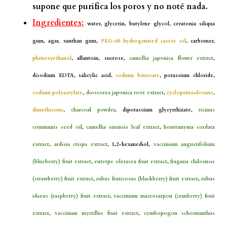
supone que purifica los poros y no noté nada.
Ingredientes:
water, glycerin, butylene glycol, ceratonia siliqua
gum, agar, xanthan gum,
PEG-60 hydrogenated castor oil
, carbomer,
phenoxyethanol
, allantoin, sucrose,
camellia japonica flower extract
,
disodium EDTA, salicylic acid,
sodium benzoate
, potassium chloride,
sodium polyacrylate
,
dioscorea japonica root extract
,
cyclopentasiloxane
,
dimethicone
,
charcoal powder
, dipotassium glycyrrhizate,
ricinus
communis seed oil
,
camellia sinensis leaf extract
,
houttunynia cordata
extract
,
ardisia crispa extract
, 1,2-hexanediol,
vaccinium angustifolium
(blueberry) fruit extract
,
euterpe oleracea fruit extract
,
fragaria chiloensis
(strawberry) fruit extract
,
rubus fruticosus (blackberry) fruit extract
,
rubus
idaeus (raspberry) fruit extract
,
vaccinium macrocarpon (cranberry) fruit
extract
,
vacciniun myrtillus fruit extract
,
cymbopogon schoenanthus