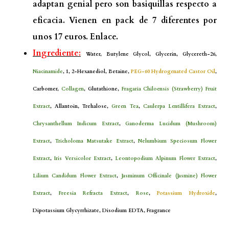
adaptan genial pero son basiquillas respecto a
eficacia. Vienen en pack de 7 diferentes por
unos 17 euros.
Enlace.
Ingrediente:
Water, Butylene Glycol, Glycerin, Glycereth-26,
Niacinamide
, 1, 2-Hexanediol, Betaine,
PEG-60 Hydrogenated Castor Oil
,
Carbomer,
Collagen
, Glutathione,
Fragaria Chiloensis (Strawberry) Fruit
Extract
, Allantoin, Trehalose,
Green Tea
,
Caulerpa Lentillifera Extract
,
Chrysanthellum Indicum Extract
,
Ganoderma Lucidum (Mushroom)
Extract
,
Tricholoma Matsutake Extract
,
Nelumbium Speciosum Flower
Extract
,
Iris Versicolor Extract
,
Leontopodium Alpinum Flower Extract
,
Lilium Candidum Flower Extract
,
Jasminum Officinale (Jasmine) Flower
Extract
,
Freesia Refracta Extract
,
Rose
,
Potassium Hydroxide
,
Dipotassium Glycyrrhizate, Disodium EDTA, Fragrance