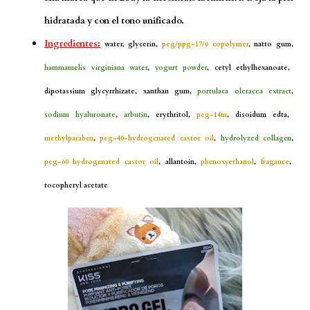
hidratada y con el tono unificado.
Ingredientes:
water, glycerin,
peg/ppg-17/6 copolymer
, natto gum,
hammamelis virginiana water
,
yogurt powder
, cetyl ethylhexanoate,
dipotassium glycyrrhizate, xanthan gum,
portulaca oleracea extract
,
sodium hyaluronate
,
arbutin
, erythritol,
peg-14m
, disoidum edta,
methylparaben
,
peg-40-hydrogenated castor oil
,
hydrolyzed collagen
,
peg-60 hydrogenated castor oil
, allantoin,
phenoxyethanol
,
fragance
,
tocopheryl acetate