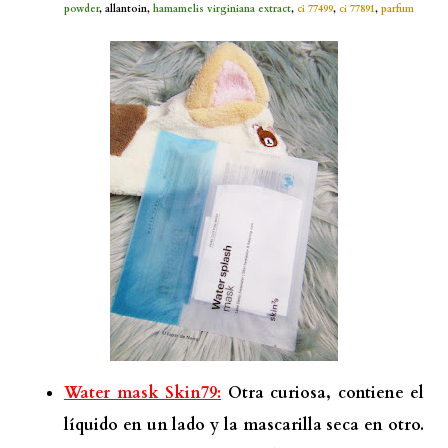
powder
, allantoin,
hamamelis virginiana extract
,
ci 77499
,
ci 77891
,
parfum
Water mask Skin79:
Otra curiosa, contiene el
líquido en un lado y la mascarilla seca en otro.