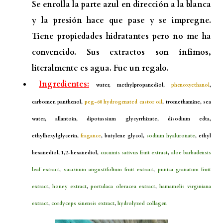
Se enrolla la parte azul en dirección a la blanca
y la presión hace que pase y se impregne.
Tiene propiedades hidratantes pero no me ha
convencido. Sus extractos son ínfimos,
literalmente es agua. Fue un regalo.
Ingredientes:
water, methylpropanediol,
phenoxyethanol
,
carbomer, panthenol,
peg-60 hydrogenated castor oil
, tromethamine, sea
water, allantoin, dipotassium glycyrrhizate, disodium edta,
ethylhexylglycerin,
fragance
, butylene glycol,
sodium hyaluronate
, ethyl
hexanediol, 1,2-hexanediol,
cucumis sativus fruit extract
,
aloe barbadensis
leaf extract
,
vaccinum angustifolium fruit extract
,
punica granatum fruit
extract
,
honey extract
,
portulaca oleracea extract
,
hamamelis virginiana
extract
,
cordyceps sinensis extract
,
hydrolyzed collagen