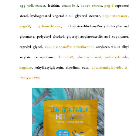
egg yolk extract
, lecithin,
ceramide 3
,
honey extract
,
peg-5
rapeseed
sterol, hydrogenated vegetable oil, glyceryl stearate,
peg-100 stearate
,
peg-32
,
cyclomethicone
, cholesteryl/behenyl/octyldodecyllauroyl
glutamate, polyvinyl alcohol, glyceryl acrylate/acrylic acid copolymer,
caprylyl glycol,
c13-14 isoparaffin
,
dimethiconol
, acrylates/c10-30 alkyl
acrylate crosspolymer,
laureth-7
,
phenoxyethanol
,
polyacrylamide
,
fragance
, ethylhexylglycerin, disodium edta,
potassiumhydroxide
,
ci
19140
,
ci 15985