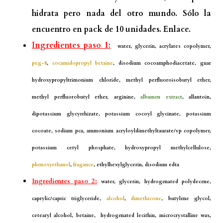
hidrata pero nada del otro mundo. Sólo la
encuentro en pack de 10 unidades.
Enlace.
Ingredientes paso 1:
water, glycerin, acrylates copolymer,
peg-8
,
cocamidopropyl betaine
, disodium cocoamphodiacetate, guar
hydroxypropyltrimonium chloride, methyl perfluoroisobutyl ether,
methyl perfluorobutyl ether, arginine,
albumen extract
, allantoin,
dipotassium glycyrrhizate, potassium cocoyl glycinate, potassium
cocoate, sodium pca, ammonium acryloyldimethyltaurate/vp copolymer,
potassium cetyl phosphate, hydroxypropyl methylcellulose,
phenoxyethanol
,
fragance
, ethylhexylglycerin, disodium edta
Ingredientes paso 2:
water, glycerin, hydrogenated polydecene,
caprylic/capric triglyceride,
alcohol
,
dimethicone
, butylene glycol,
cetearyl alcohol, betaine, hydrogenated lecithin, microcrystalline wax,