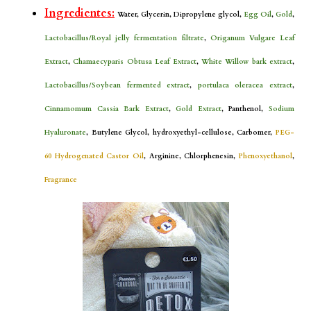
Ingredientes:
Water, Glycerin, Dipropylene glycol,
Egg Oil
,
Gold
,
Lactobacillus/Royal jelly fermentation filtrate
,
Origanum Vulgare Leaf
Extract
,
Chamaecyparis Obtusa Leaf Extract
,
White Willow bark extract
,
Lactobacillus/Soybean fermented extract
,
portulaca oleracea extract
,
Cinnamomum Cassia Bark Extract
,
Gold Extract
, Panthenol,
Sodium
Hyaluronate
, Butylene Glycol, hydroxyethyl-cellulose, Carbomer,
PEG-
60 Hydrogenated Castor Oil
, Arginine, Chlorphenesin,
Phenoxyethanol
,
Fragrance