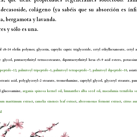
ica, que tiene propiedades regenerantes sobretodo. Ta
adecasoside, colágeno (ya sabéis que su absorción es ínf
a, bergamota y lavanda.
es y sólo es una.
 c8-14 olefin polymer, glycerin, caprylic capric triglyceride, cetyl ethylhexanoate, cetyl a
glycol, pentaerythrityl tetrasostearate, dipentaerythrityl hexa c5-9 acid esters, potassiu
apeptide-12
,
palmitoyl tripeptide-1
,
palmitoyl tetrapeptide-7
,
palmitoyl dipeptide-10
, asiat
, stearic acid, polyglyceryl-2 stearate, tromethamine, caprylyl glycol, glyceryl stearate, pan
yl glucosamine,
argania spinosa kernel oil
,
limnanthes alba seed oil
,
macadamia ternifolia s
ium maritimum extract
,
camelia sinensis leaf extract
,
alteromonas ferment extract
,
citrus au
il