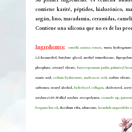
Su primer ingrediente es centella asiát
contiene karité, péptidos, hialurónico, m
argán, lino, macadamia, ceramidas, cameli
Contiene una silicona que no es de las peor
Ingredientes:
centella asiatica extract
, water, hydrogenated
1,2-hexanediol, butylene glycol, methyl trimethicone, dipropylene 
phosphate, cetearyl olivate,
butyrospermum parkii
,
palmitoyl hex
asiatic acid,
sodium hyaluronate
,
madecassic acid
, sorbita olivate
carbomer, stearyl alcohol,
hydrolyzed collagen
, cholesterol, acet
acrylates/c10-30 alkyl acrylate crosspolymer,
ceramide np
,
pancrat
bergania frui oil
, disodium edta, adenosine,
lavandula angustifolia o