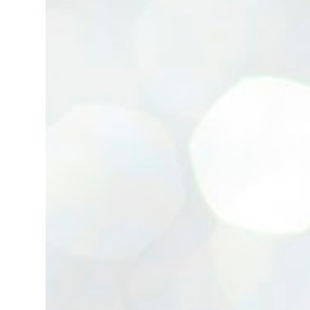
Lata cambiadora de color. Enlace. Cepillos
eléctricos. Enlace. Esponjas Konjac. Enlace.
Ventosa y aplicadores lip sleeping....