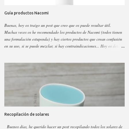
Guía productos Nacomi
Buenas, hoy os traigo un post que creo que os puede resultar útil.
Muchas veces os he recomendado los productos de Nacomi (todos tienen
una formulación estupenda) y hay ciertos productos que crean confusión
en su uso, si se puede mezclar, si hay contraindicaciones... Hoy os detallo
esos productos y todo sobre ellos, así podéis escoger y decidir mejor en
función a eso. Os voy a dividir los productos en faciales, para ojos y
corporales, así es más fácil, además al final añadiré gamas concretas. La
marca tiene otros sérum y cremas, pero estos son los más dificilillos de
entender, usar o combinar. Pero primero quiero recordar que la marca la
tenéis en casi todas las perfumerías, es cruelty free y casi toda vegana.
Hay ciertos productos que no están en todas las webs, pero como se suele
decir Google es nuestro amigo. Empecemos: Productos faciales Dermo
loción limpiadora ceramidas Precio: 4 euros. Cantidad: 150 ml.
Recopilación de solares
Propiedades: Limpiador acuoso para todas las pieles, pero p...
Buenos días, he querido hacer un post recopilando todos los solares de