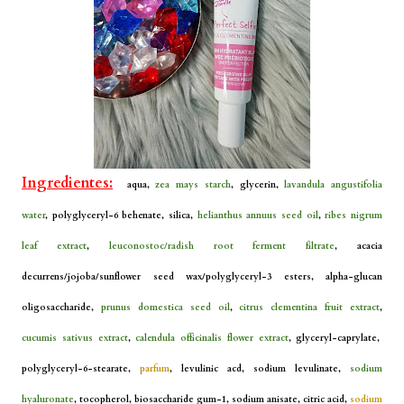
Ingredientes:
aqua,
zea mays starch
, glycerin,
lavandula angustifolia
water
, polyglyceryl-6 behenate, silica,
helianthus annuus seed oil
,
ribes nigrum
leaf extract
,
leuconostoc/radish root ferment filtrate
, acacia
decurrens/jojoba/sunflower seed wax/polyglyceryl-3 esters, alpha-glucan
oligosaccharide,
prunus domestica seed oil
,
citrus clementina fruit extract
,
cucumis sativus extract
,
calendula officinalis flower extract
, glyceryl-caprylate,
polyglyceryl-6-stearate,
parfum
, levulinic acd, sodium levulinate,
sodium
hyaluronate
, tocopherol, biosaccharide gum-1, sodium anisate, citric acid,
sodium