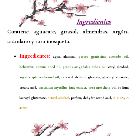
Contiene aguacate, girasol, almendras, argán,
arándano y rosa mosqueta.
Ingredientes:
aqua, alumina,
persea gratissima avocado oil
,
helianthus annuus seed oil
,
prunus amygdalus dulcis oil
, cetyl alcohol,
argania spinosa kernel oil
, cetearyl alcohol, glycerin, glyceryl stearate,
stearic acid,
vaccinium myrtillus fruit extract
,
rosa moschata oil
, sodium
lauroyl glutamate,
benzyl alcohol
, parfum, dehydroacetid acid,
ci 14720
,
ci
42090