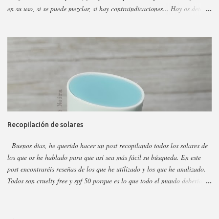
en su uso, si se puede mezclar, si hay contraindicaciones... Hoy os detallo
esos productos y todo sobre ellos, así podéis escoger y decidir mejor en
función a eso. Os voy a dividir los productos en faciales, para ojos y
corporales, así es más fácil, además al final añadiré gamas concretas. La
marca tiene otros sérum y cremas, pero estos son los más dificilillos de
entender, usar o combinar. Pero primero quiero recordar que la marca la
tenéis en casi todas las perfumerías, es cruelty free y casi toda vegana.
Hay ciertos productos que no están en todas las webs, pero como se suele
decir Google es nuestro amigo. Empecemos: Productos faciales Dermo
loción limpiadora ceramidas Precio: 4 euros. Cantidad: 150 ml.
Recopilación de solares
Propiedades: Limpiador acuoso para todas las pieles, pero p...
Buenos días, he querido hacer un post recopilando todos los solares de
los que os he hablado para que así sea más fácil su búsqueda. En este
post encontraréis reseñas de los que he utilizado y los que he analizado.
Todos son cruelty free y spf 50 porque es lo que todo el mundo debería
utilizar. Lo importante del solar es aplicarlo a diario, todo el año y
reaplicar cada dos horas. Ya que previene del envejecimiento prematuro,
manchas y cáncer de piel . Siempre voy añadiendo nuevos que saquen,