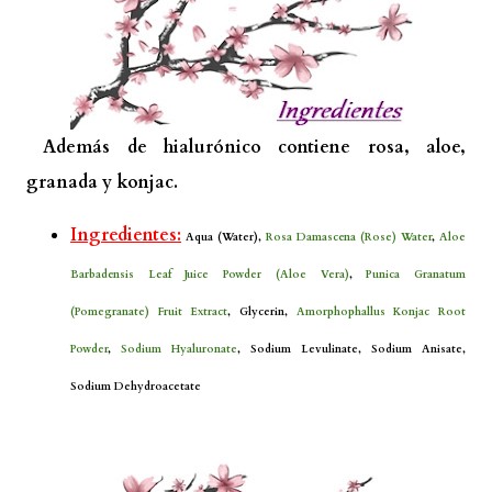
Además de hialurónico contiene rosa, aloe,
granada y konjac.
Ingredientes:
Aqua (Water),
Rosa Damascena (Rose) Water
,
Aloe
Barbadensis Leaf Juice Powder (Aloe Vera)
,
Punica Granatum
(Pomegranate) Fruit Extract
, Glycerin,
Amorphophallus Konjac Root
Powder
,
Sodium Hyaluronate
, Sodium Levulinate, Sodium Anisate,
Sodium Dehydroacetate