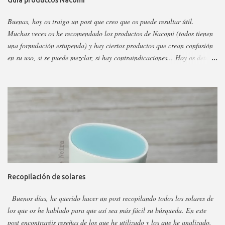
Guía productos Nacomi
Buenas, hoy os traigo un post que creo que os puede resultar útil.
Muchas veces os he recomendado los productos de Nacomi (todos tienen
una formulación estupenda) y hay ciertos productos que crean confusión
en su uso, si se puede mezclar, si hay contraindicaciones... Hoy os detallo
esos productos y todo sobre ellos, así podéis escoger y decidir mejor en
función a eso. Os voy a dividir los productos en faciales, para ojos y
corporales, así es más fácil, además al final añadiré gamas concretas. La
marca tiene otros sérum y cremas, pero estos son los más dificilillos de
entender, usar o combinar. Pero primero quiero recordar que la marca la
tenéis en casi todas las perfumerías, es cruelty free y casi toda vegana.
Hay ciertos productos que no están en todas las webs, pero como se suele
decir Google es nuestro amigo. Empecemos: Productos faciales Dermo
loción limpiadora ceramidas Precio: 4 euros. Cantidad: 150 ml.
Recopilación de solares
Propiedades: Limpiador acuoso para todas las pieles, pero p...
Buenos días, he querido hacer un post recopilando todos los solares de
los que os he hablado para que así sea más fácil su búsqueda. En este
post encontraréis reseñas de los que he utilizado y los que he analizado.