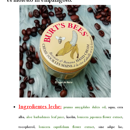
es molesto ni empalagoso.
Ingredientes leche:
prunus amygdalus dulcis oil
, aqua, cera
alba,
aloe barbadensis leaf juice
, kaolin,
lonicera japonica flower extract
,
tocopherol,
lonicera caprifolium flower extract
, sine adipe lac,