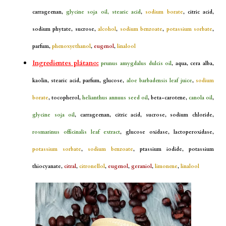
carrageenan,
glycine soja oil, stearic acid
,
sodium borate
, citric acid,
sodium phytate, sucrose,
alcohol
,
sodium benzoate
,
potassium sorbate
,
parfum,
phenoxyethanol
,
eugenol
,
linalool
Ingredientes plátano:
prunus amygdalus dulcis oil
, aqua, cera alba,
kaolin, stearic acid, parfum, glucose,
aloe barbadensis leaf juice
,
sodium
borate
, tocopherol,
helianthus annuus seed oil
, beta-carotene,
canola oil
,
glycine soja oil
, carrageenan, citric acid, sucrose, sodium chloride,
rosmarinus officinalis leaf extract
, glucose oxidase, lactoperoxidase,
potassium sorbate
,
sodium benzoate
, ptassium iodide, potassium
thiocyanate,
citral
,
citronellol
,
eugenol
,
geraniol
,
limonene
,
linalool