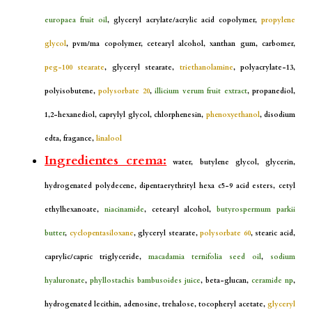
europaea fruit oil
, glyceryl acrylate/acrylic acid copolymer,
propylene
glycol
, pvm/ma copolymer, cetearyl alcohol, xanthan gum, carbomer,
peg-100 stearate
, glyceryl stearate,
triethanolamine
, polyacrylate-13,
polyisobutene,
polysorbate 20
,
illicium verum fruit extract
, propanediol,
1,2-hexanediol, caprylyl glycol, chlorphenesin,
phenoxyethanol
, disodium
edta, fragance,
linalool
Ingredientes crema:
water, butylene glycol, glycerin,
hydrogenated polydecene, dipentaerythrityl hexa c5-9 acid esters, cetyl
ethylhexanoate,
niacinamide
, cetearyl alcohol,
butyrospermum parkii
butter
,
cyclopentasiloxane
, glyceryl stearate,
polysorbate 60
, stearic acid,
caprylic/capric triglyceride,
macadamia ternifolia seed oil
,
sodium
hyaluronate
,
phyllostachis bambusoides juice
, beta-glucan,
ceramide np
,
hydrogenated lecithin, adenosine, trehalose, tocopheryl acetate,
glyceryl