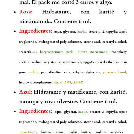
mal. El pack me costó 3 euros y algo.
Rosa:
Hidratante, con karité y
niacinamida. Contiene 6 ml.
Ingredientes:
aqua, glycerin,
kaolin
, steareth-2, caprylic/capric
trygliceride, hydrogenated polyisobutene, stearic acid, cetearyl alcohol,
steareth-21,
butyrospermum parkii butter
,
niacinamide
, tocophery
acetate, sodium acrylates crosspolymer-2, ppg-15 stearyl ether, xanthan
gum,
parfum
, pvp, disodium edta, ethylhexylglycerin,
phenoxyethanol
,
hydroxyacetophenone,
bht
,
ci 15985
,
ci 16035
Azul:
Hidratante y matificante, con karité,
naranja y rosa silvestre. Contiene 6 ml.
Ingredientes:
aqua, glycerin,
kaolin
, stearet-2, caprylic/capric
triglyceride, hydrogenated polyisobutene, stearic acid, cetearyl alcohol,
steareth-21
,
butyrospermum parkii butter
, sodium acrylates