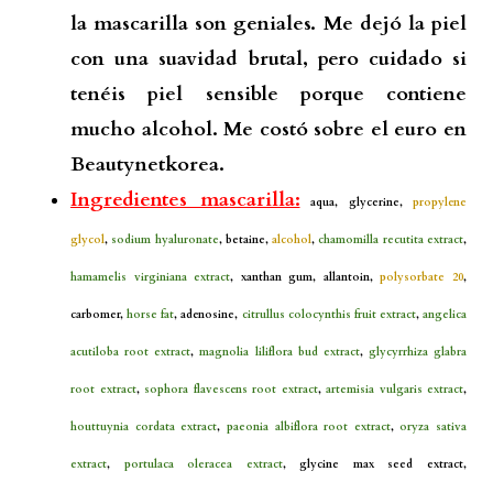
la mascarilla son geniales. Me dejó la piel
con una suavidad brutal, pero cuidado si
tenéis piel sensible porque contiene
mucho alcohol. Me costó sobre el euro en
Beautynetkorea.
Ingredientes mascarilla:
aqua, glycerine,
propylene
glycol
,
sodium hyaluronate
, betaine,
alcohol
,
chamomilla recutita extract
,
hamamelis virginiana extract
, xanthan gum, allantoin,
polysorbate 20
,
carbomer,
horse fat
, adenosine,
citrullus colocynthis fruit extract
,
angelica
acutiloba root extract
,
magnolia liliflora bud extract
,
glycyrrhiza glabra
root extract
,
sophora flavescens root extract
,
artemisia vulgaris extract
,
houttuynia cordata extract
,
paeonia albiflora root extract
,
oryza sativa
extract
,
portulaca oleracea extract
, glycine max seed extract,