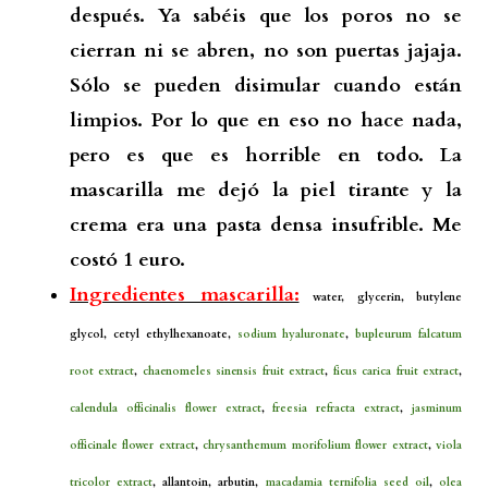
después. Ya sabéis que los poros no se
cierran ni se abren, no son puertas jajaja.
Sólo se pueden disimular cuando están
limpios. Por lo que en eso no hace nada,
pero es que es horrible en todo. La
mascarilla me dejó la piel tirante y la
crema era una pasta densa insufrible. Me
costó 1 euro.
Ingredientes mascarilla:
water, glycerin, butylene
glycol, cetyl ethylhexanoate,
sodium hyaluronate
,
bupleurum falcatum
root extract
,
chaenomeles sinensis fruit extract
,
ficus carica fruit extract
,
calendula officinalis flower extract
,
freesia refracta extract
,
jasminum
officinale flower extract
,
chrysanthemum morifolium flower extract
,
viola
tricolor extract
, allantoin, arbutin,
macadamia ternifolia seed oil
,
olea