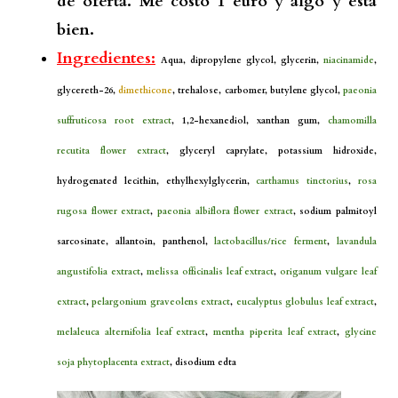
de oferta. Me costó 1 euro y algo y está
bien.
Ingredientes:
Aqua, dipropylene glycol, glycerin,
niacinamide
,
glycereth-26,
dimethicone
, trehalose, carbomer, butylene glycol,
paeonia
suffruticosa root extract
, 1,2-hexanediol, xanthan gum,
chamomilla
recutita flower extract
, glyceryl caprylate, potassium hidroxide,
hydrogenated lecithin, ethylhexylglycerin,
carthamus tinctorius
,
rosa
rugosa flower extract
,
paeonia albiflora flower extract
, sodium palmitoyl
sarcosinate, allantoin, panthenol,
lactobacillus/rice ferment
,
lavandula
angustifolia extract
,
melissa officinalis leaf extract
,
origanum vulgare leaf
extract
,
pelargonium graveolens extract
,
eucalyptus globulus leaf extract
,
melaleuca alternifolia leaf extract
,
mentha piperita leaf extract
,
glycine
soja phytoplacenta extract
, disodium edta