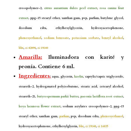
crosspolymer-2,
citrus aurantium dulcis peel extract
,
rosa canina fruit
extract
, ppg-15 stearyl ether, xanthan gum, pvp, parfum, butylene glycol,
disodium edta, ethylhexylglycerin, hydroxyacetophenone,
phenoxyethanol
,
sodium benzoate
,
potassium sorbate
,
benzyl alcohol
,
bht
,
ci 42090
,
ci 19140
Amarilla:
Iluminadora con karité y
peonía. Contiene 6 ml.
Ingredientes
:
aqua, glycerin,
kaolin
, caprylic/capric triglyceride,
steareth-2, hydrogenated polyisobutene, stearic acid, cetearyl alcohol,
steareth-21,
butyrospermum parkii butter
,
paeonia lactiflora root extract
,
hoya lacunosa flower extract
, sodium acrylates crosspolymer-2, ppg-15
stearyl ether, xanthan gum,
parfum
, pvp, disodium edta,
phenoxyethanol
,
hydroxyacetophenone, ethylhexylglyerin,
bht
,
ci 19140
,
ci 16035