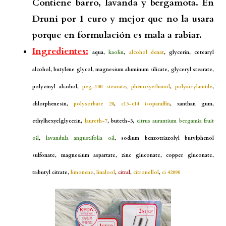
Contiene barro, lavanda y bergamota. En
Druni por 1 euro y mejor que no la usara
porque en formulación es mala a rabiar.
Ingredientes:
aqua,
kaolin
,
alcohol denat
, glycerin, cetearyl
alcohol, butylene glycol, magnesium aluminum silicate, glyceryl stearate,
polyvinyl alcohol,
peg-100 stearate
,
phenoxyethanol
,
polyacrylamide
,
chlorphenesin,
polysorbate 20
,
c13-c14 isoparaffin
, xanthan gum,
ethylhexyelglycerin,
laureth-7
, buteth-3,
citrus aurantium bergamia fruit
oil
,
lavandula angustifolia oil
, sodium benzotriazolyl butylphenol
sulfonate, magnesium aspartate, zinc gluconate, copper gluconate,
tributyl citrate,
limonene
,
linalool
,
citral
,
citronellol
,
ci 42090