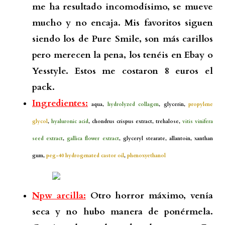
me ha resultado incomodísimo, se mueve
mucho y no encaja. Mis favoritos siguen
siendo los de Pure Smile, son más carillos
pero merecen la pena, los tenéis en Ebay o
Yesstyle. Estos me costaron 8 euros el
pack.
Ingredientes:
aqua,
hydrolyzed collagen
, glycerin,
propylene
glycol
,
hyaluronic acid
, chondrus crispus extract, trehalose,
vitis vinifera
seed extract
,
gallica flower extract
, glyceryl stearate, allantoin, xanthan
gum,
peg-40 hydrogenated castor oil
,
phenoxyethanol
Npw arcilla:
Otro horror máximo, venía
seca y no hubo manera de ponérmela.