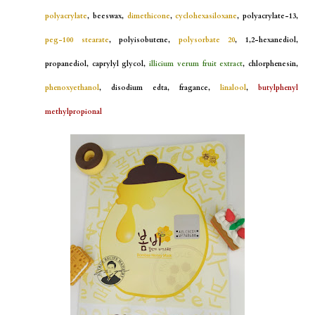
polyacrylate
, beeswax,
dimethicone
,
cyclohexasiloxane
, polyacrylate-13,
peg-100 stearate
, polyisobutene,
polysorbate 20
, 1,2-hexanediol,
propanediol, caprylyl glycol,
illicium verum fruit extract
, chlorphenesin,
phenoxyethanol
, disodium edta, fragance,
linalool
,
butylphenyl
methylpropional