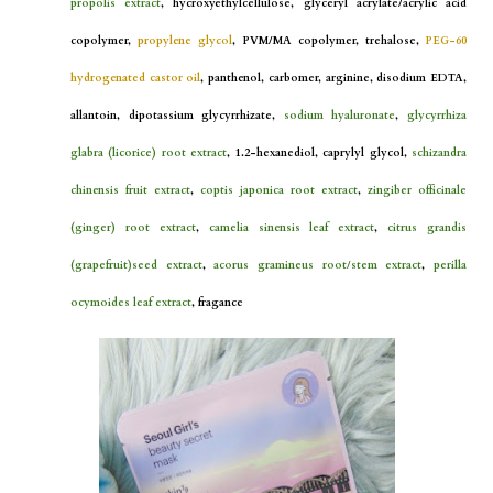
propolis extract
, hycroxyethylcellulose, glyceryl acrylate/acrylic acid
copolymer,
propylene glycol
, PVM/MA copolymer, trehalose,
PEG-60
hydrogenated castor oil
, panthenol, carbomer, arginine, disodium EDTA,
allantoin, dipotassium glycyrrhizate,
sodium hyaluronate
,
glycyrrhiza
glabra (licorice) root extract
, 1.2-hexanediol, caprylyl glycol,
schizandra
chinensis fruit extract
,
coptis japonica root extract
,
zingiber officinale
(ginger) root extract
,
camelia sinensis leaf extract
,
citrus grandis
(grapefruit)seed extract
,
acorus gramineus root/stem extract
,
perilla
ocymoides leaf extract
, fragance