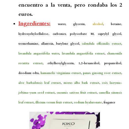
encuentro a la venta, pero rondaba los 2
euros.
Ingredientes:
water, glycerin,
alcohol
, betaine,
hydroxyehylcellulose, carbomer, polysorbate 80, caprylyl glycol,
tromethamine, allantoin, butylene glycol,
calendula officinalis extract
,
lavandula angustifolia water
,
lavandula angustifolia extract
,
chamomila
recutita extract
, ethylhexylglycerin, 1,2-hexanediol, propanediol,
disodium edta,
hamamelis virginiana extract
,
panax ginseng root extract
,
aloe barbadensis leaf extract
,
morus alba bark extract
,
coix lacryma-
jobima-yuen seed extract
,
cucumis sativus fruit extract
,
camellia sinensis
leaf extract
,
illicium verum fruit extract
,
sodium hyaluronate
, fragance