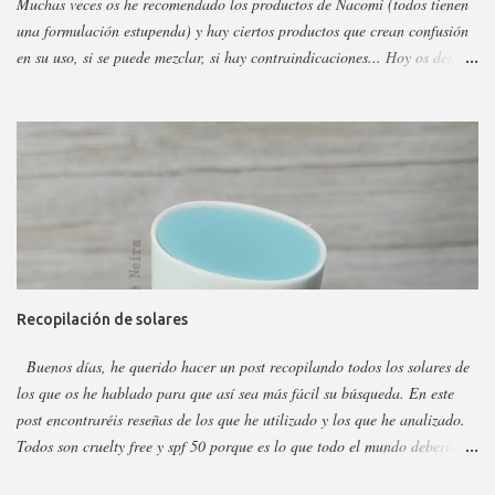
Muchas veces os he recomendado los productos de Nacomi (todos tienen
una formulación estupenda) y hay ciertos productos que crean confusión
en su uso, si se puede mezclar, si hay contraindicaciones... Hoy os detallo
esos productos y todo sobre ellos, así podéis escoger y decidir mejor en
función a eso. Os voy a dividir los productos en faciales, para ojos y
corporales, así es más fácil, además al final añadiré gamas concretas. La
marca tiene otros sérum y cremas, pero estos son los más dificilillos de
entender, usar o combinar. Pero primero quiero recordar que la marca la
tenéis en casi todas las perfumerías, es cruelty free y casi toda vegana.
Hay ciertos productos que no están en todas las webs, pero como se suele
decir Google es nuestro amigo. Empecemos: Productos faciales Dermo
loción limpiadora ceramidas Precio: 4 euros. Cantidad: 150 ml.
Recopilación de solares
Propiedades: Limpiador acuoso para todas las pieles, pero p...
Buenos días, he querido hacer un post recopilando todos los solares de
los que os he hablado para que así sea más fácil su búsqueda. En este
post encontraréis reseñas de los que he utilizado y los que he analizado.
Todos son cruelty free y spf 50 porque es lo que todo el mundo debería
utilizar. Lo importante del solar es aplicarlo a diario, todo el año y