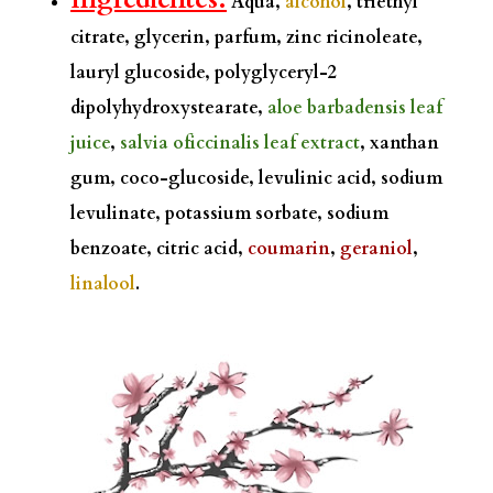
Aqua,
alcohol
, triethyl
citrate, glycerin, parfum, zinc ricinoleate,
lauryl glucoside, polyglyceryl-2
dipolyhydroxystearate,
aloe barbadensis leaf
juice
,
salvia oficcinalis leaf extract
, xanthan
gum, coco-glucoside, levulinic acid, sodium
levulinate, potassium sorbate, sodium
benzoate, citric acid,
coumarin
,
geraniol
,
linalool
.