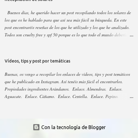
Propiedades: Limpiador acuoso para todas las pieles, pero p...
Buenos días, he querido hacer un post recopilando todos los solares de
los que os he hablado para que así sea más fácil su búsqueda. En este
post encontraréis reseñas de los que he utilizado y los que he analizado.
Todos son cruelty free y spf 50 porque es lo que todo el mundo debería
utilizar. Lo importante del solar es aplicarlo a diario, todo el año y
reaplicar cada dos horas. Ya que previene del envejecimiento prematuro,
manchas y cáncer de piel . Siempre voy añadiendo nuevos que saquen,
Vídeos, tips y post por temáticas
pero las marcas sacan año tras año los mismo, aunque suelen cambiar el
envase. Si no veis alguno es porque ya está analizado, así que revisad el
Buenas, os vengo a recopilar los enlaces de vídeos, tips y post temáticos
nombre para saber si cambiaron su envase. Os dejo el listado y los
que he publicado en Instagram. Así tenéis más fácil el encontrarlos.
enlaces a continuación: 3Ina. Enlace. Abib esencia y stick. Enlace.
Propiedades ingredientes Arándanos. Enlace. Almendras. Enlace.
Acorelle. Enlace. Acorelle, resto. Enlace. Acty Mask. Enlace.
Aguacate. Enlace. Cáñamo. Enlace. Centella. Enlace. Pepino.
Aestura. Enlace. Aftersun, distintas marcas. Enlace. Agrado 2023.
Enlace. Algas. Enlace. Caléndula. Enlace. Arbutina. Enlace. Regaliz.
Enlace. Agrado 2024. Enlace. Aldi...
Enlace. Niacinamida. Enlace. Bakuchiol. Enlace. Espino Amarillo.
Enlace. Miel. Enlace. Ácido tranexamico. Enlace. Aloe vera. Enlace.
Rosa. Enlace. Oliva. Enlace. Coco. Enlace. Escualeno. Enlace.
Con la tecnología de Blogger
Ácido hialurónico. Enlace. Naranja. Enlace. Plátano. Enlace. Higo.