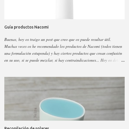
Guía productos Nacomi
Buenas, hoy os traigo un post que creo que os puede resultar útil.
Muchas veces os he recomendado los productos de Nacomi (todos tienen
una formulación estupenda) y hay ciertos productos que crean confusión
en su uso, si se puede mezclar, si hay contraindicaciones... Hoy os detallo
esos productos y todo sobre ellos, así podéis escoger y decidir mejor en
función a eso. Os voy a dividir los productos en faciales, para ojos y
corporales, así es más fácil, además al final añadiré gamas concretas. La
marca tiene otros sérum y cremas, pero estos son los más dificilillos de
entender, usar o combinar. Pero primero quiero recordar que la marca la
tenéis en casi todas las perfumerías, es cruelty free y casi toda vegana.
Hay ciertos productos que no están en todas las webs, pero como se suele
decir Google es nuestro amigo. Empecemos: Productos faciales Dermo
loción limpiadora ceramidas Precio: 4 euros. Cantidad: 150 ml.
Recopilación de solares