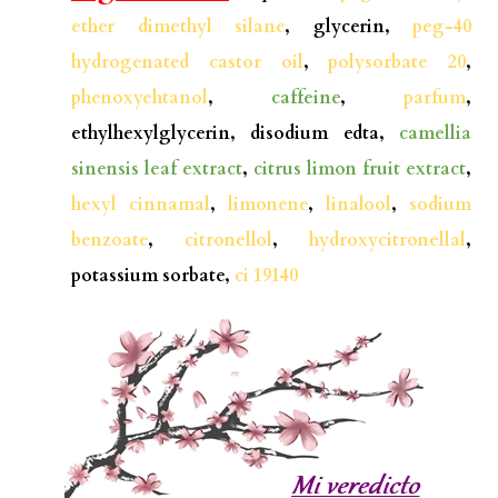
ether dimethyl silane
, glycerin,
peg-40
hydrogenated castor oil
,
polysorbate 20
,
phenoxyehtanol
,
caffeine
,
parfum
,
ethylhexylglycerin, disodium edta,
camellia
sinensis leaf extract
,
citrus limon fruit extract
,
hexyl cinnamal
,
limonene
,
linalool
,
sodium
benzoate
,
citronellol
,
hydroxycitronellal
,
potassium sorbate,
ci 19140