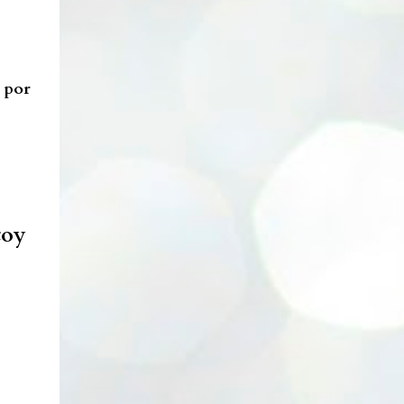
Lata cambiadora de color. Enlace. Cepillos
eléctricos. Enlace. Esponjas Konjac. Enlace.
Ventosa y aplicadores lip sleeping....
 por
toy