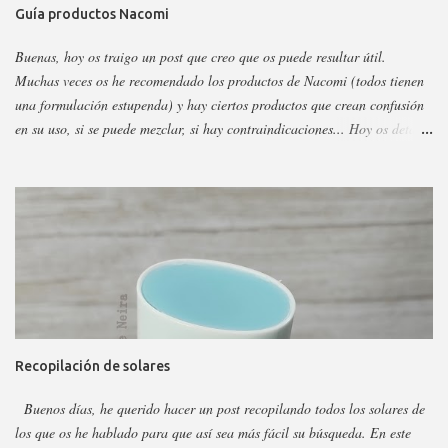
Guía productos Nacomi
Buenas, hoy os traigo un post que creo que os puede resultar útil.
Muchas veces os he recomendado los productos de Nacomi (todos tienen
una formulación estupenda) y hay ciertos productos que crean confusión
en su uso, si se puede mezclar, si hay contraindicaciones... Hoy os detallo
esos productos y todo sobre ellos, así podéis escoger y decidir mejor en
función a eso. Os voy a dividir los productos en faciales, para ojos y
corporales, así es más fácil, además al final añadiré gamas concretas. La
marca tiene otros sérum y cremas, pero estos son los más dificilillos de
entender, usar o combinar. Pero primero quiero recordar que la marca la
tenéis en casi todas las perfumerías, es cruelty free y casi toda vegana.
Hay ciertos productos que no están en todas las webs, pero como se suele
decir Google es nuestro amigo. Empecemos: Productos faciales Dermo
loción limpiadora ceramidas Precio: 4 euros. Cantidad: 150 ml.
Recopilación de solares
Propiedades: Limpiador acuoso para todas las pieles, pero p...
Buenos días, he querido hacer un post recopilando todos los solares de
los que os he hablado para que así sea más fácil su búsqueda. En este