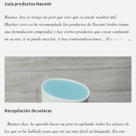
Guía productos Nacomi
Buenas, hoy os traigo un post que creo que os puede resultar útil.
Muchas veces os he recomendado los productos de Nacomi (todos tienen
una formulación estupenda) y hay ciertos productos que crean confusión
en su uso, si se puede mezclar, si hay contraindicaciones... Hoy os detallo
esos productos y todo sobre ellos, así podéis escoger y decidir mejor en
función a eso. Os voy a dividir los productos en faciales, para ojos y
corporales, así es más fácil, además al final añadiré gamas concretas. La
marca tiene otros sérum y cremas, pero estos son los más dificilillos de
entender, usar o combinar. Pero primero quiero recordar que la marca la
tenéis en casi todas las perfumerías, es cruelty free y casi toda vegana.
Hay ciertos productos que no están en todas las webs, pero como se suele
decir Google es nuestro amigo. Empecemos: Productos faciales Dermo
loción limpiadora ceramidas Precio: 4 euros. Cantidad: 150 ml.
Recopilación de solares
Propiedades: Limpiador acuoso para todas las pieles, pero p...
Buenos días, he querido hacer un post recopilando todos los solares de
los que os he hablado para que así sea más fácil su búsqueda. En este