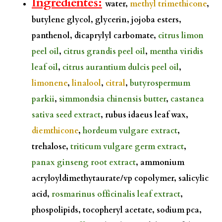
Ingredientes:
water,
methyl trimethicone
,
butylene glycol, glycerin, jojoba esters,
panthenol, dicaprylyl carbomate,
citrus limon
peel oil
,
citrus grandis peel oil
,
mentha viridis
leaf oil
,
citrus aurantium dulcis peel oil
,
limonene
,
linalool
,
citral
,
butyrospermum
parkii
,
simmondsia chinensis butter
,
castanea
sativa seed extract
, rubus idaeus leaf wax,
diemthicone
,
hordeum vulgare extract
,
trehalose,
triticum vulgare germ extract
,
panax ginseng root extract
, ammonium
acryloyldimethytaurate/vp copolymer, salicylic
acid,
rosmarinus officinalis leaf extract
,
phospolipids, tocopheryl acetate, sodium pca,