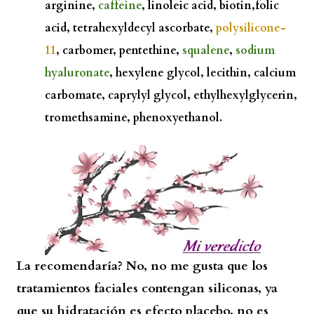
arginine,
caffeine
, linoleic acid, biotin,folic
acid, tetrahexyldecyl ascorbate,
polysilicone-
11
, carbomer, pentethine,
squalene
,
sodium
hyaluronate
, hexylene glycol, lecithin, calcium
carbomate, caprylyl glycol, ethylhexylglycerin,
tromethsamine, phenoxyethanol.
La recomendaría? No, no me gusta que los
tratamientos faciales contengan siliconas, ya
que su hidratación es efecto placebo, no es