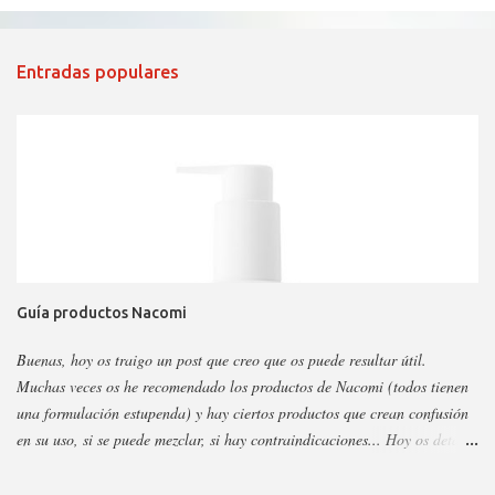
Entradas populares
Guía productos Nacomi
Buenas, hoy os traigo un post que creo que os puede resultar útil.
Muchas veces os he recomendado los productos de Nacomi (todos tienen
una formulación estupenda) y hay ciertos productos que crean confusión
en su uso, si se puede mezclar, si hay contraindicaciones... Hoy os detallo
esos productos y todo sobre ellos, así podéis escoger y decidir mejor en
función a eso. Os voy a dividir los productos en faciales, para ojos y