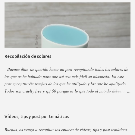
corporales, así es más fácil, además al final añadiré gamas concretas. La
marca tiene otros sérum y cremas, pero estos son los más dificilillos de
entender, usar o combinar. Pero primero quiero recordar que la marca la
tenéis en casi todas las perfumerías, es cruelty free y casi toda vegana.
Hay ciertos productos que no están en todas las webs, pero como se suele
decir Google es nuestro amigo. Empecemos: Productos faciales Dermo
loción limpiadora ceramidas Precio: 4 euros. Cantidad: 150 ml.
Recopilación de solares
Propiedades: Limpiador acuoso para todas las pieles, pero p...
Buenos días, he querido hacer un post recopilando todos los solares de
los que os he hablado para que así sea más fácil su búsqueda. En este
post encontraréis reseñas de los que he utilizado y los que he analizado.
Todos son cruelty free y spf 50 porque es lo que todo el mundo debería
utilizar. Lo importante del solar es aplicarlo a diario, todo el año y
reaplicar cada dos horas. Ya que previene del envejecimiento prematuro,
manchas y cáncer de piel . Siempre voy añadiendo nuevos que saquen,
Vídeos, tips y post por temáticas
pero las marcas sacan año tras año los mismo, aunque suelen cambiar el
envase. Si no veis alguno es porque ya está analizado, así que revisad el
Buenas, os vengo a recopilar los enlaces de vídeos, tips y post temáticos
nombre para saber si cambiaron su envase. Os dejo el listado y los