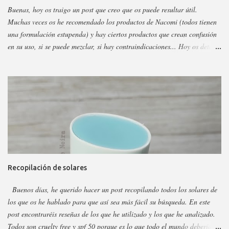
Buenas, hoy os traigo un post que creo que os puede resultar útil.
Muchas veces os he recomendado los productos de Nacomi (todos tienen
una formulación estupenda) y hay ciertos productos que crean confusión
en su uso, si se puede mezclar, si hay contraindicaciones... Hoy os detallo
esos productos y todo sobre ellos, así podéis escoger y decidir mejor en
función a eso. Os voy a dividir los productos en faciales, para ojos y
corporales, así es más fácil, además al final añadiré gamas concretas. La
marca tiene otros sérum y cremas, pero estos son los más dificilillos de
entender, usar o combinar. Pero primero quiero recordar que la marca la
tenéis en casi todas las perfumerías, es cruelty free y casi toda vegana.
Hay ciertos productos que no están en todas las webs, pero como se suele
decir Google es nuestro amigo. Empecemos: Productos faciales Dermo
loción limpiadora ceramidas Precio: 4 euros. Cantidad: 150 ml.
Recopilación de solares
Propiedades: Limpiador acuoso para todas las pieles, pero p...
Buenos días, he querido hacer un post recopilando todos los solares de
los que os he hablado para que así sea más fácil su búsqueda. En este
post encontraréis reseñas de los que he utilizado y los que he analizado.
Todos son cruelty free y spf 50 porque es lo que todo el mundo debería