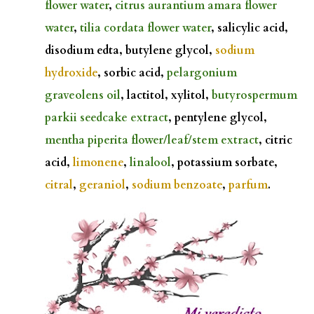
flower water
,
citrus aurantium amara flower
water
,
tilia cordata flower water
, salicylic acid,
disodium edta, butylene glycol,
sodium
hydroxide
, sorbic acid,
pelargonium
graveolens oil
, lactitol, xylitol,
butyrospermum
parkii seedcake extract
, pentylene glycol,
mentha piperita flower/leaf/stem extract
, citric
acid,
limonene
,
linalool
, potassium sorbate,
citral
,
geraniol
,
sodium benzoate
,
parfum
.