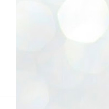
Lata cambiadora de color. Enlace. Cepillos
eléctricos. Enlace. Esponjas Konjac. Enlace.
Ventosa y aplicadores lip sleeping....