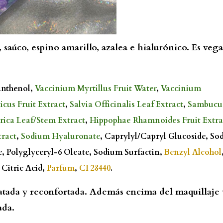
 saúco, espino amarillo, azalea e hialurónico. Es veg
anthenol,
Vaccinium Myrtillus Fruit Water
,
Vaccinium
icus Fruit Extract
,
Salvia Officinalis Leaf Extract
,
Sambucu
rica Leaf/Stem Extract
,
Hippophae Rhamnoides Fruit Extra
ract
,
Sodium Hyaluronate
, Caprylyl/Capryl Glucoside, So
, Polyglyceryl-6 Oleate, Sodium Surfactin,
Benzyl Alcohol
 Citric Acid,
Parfum
,
CI 28440
.
atada y reconfortada. Además encima del maquillaje 
ada.