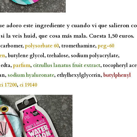
ue adoro este ingrediente y cuando vi que salieron co
si la veis huid, que cosa más mala. Cuesta 1,50 euros.
 carbomer,
polysorbate 60
, tromethamine,
peg-60
en
, butylene glycol, trehalose, sodium polyacrylate,
 edta,
parfum
,
citrullus lanatus fruit extract
, tocopheryl ace
can,
sodium hyaluronate
, ethylhexylglycerin,
butylphenyl
ci 17200
,
ci 19140