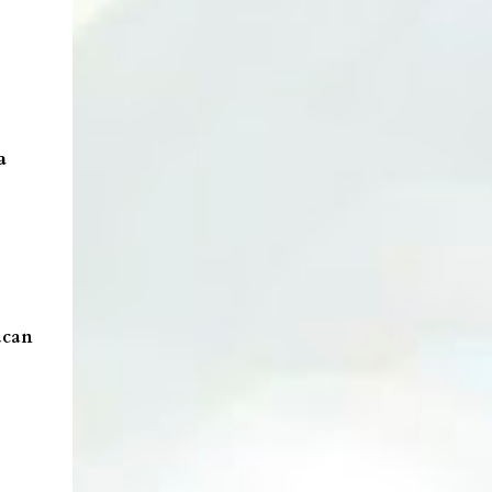
Lata cambiadora de color. Enlace. Cepillos
eléctricos. Enlace. Esponjas Konjac. Enlace.
Ventosa y aplicadores lip sleeping....
a
ucan