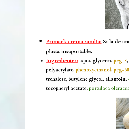
Primark crema sandía:
Si la de an
plasta insoportable.
Ingredientes:
aqua, glycerin,
peg-8
,
polyacrylate,
phenoxyethanol
,
peg-60
trehalose, butylene glycol, allantoin,
tocopheryl acetate,
portulaca oleracea