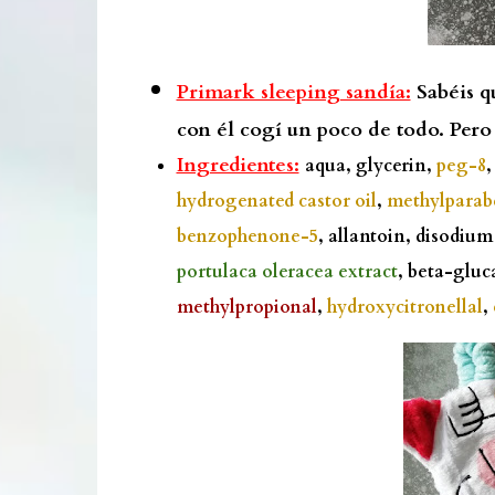
Primark sleeping sandía:
Sabéis q
con él cogí un poco de todo. Pero 
Ingredientes:
aqua, glycerin,
peg-8
,
hydrogenated castor oil
,
methylparab
benzophenone-5
, allantoin, disodium
portulaca oleracea extract
, beta-glu
methylpropional
,
hydroxycitronellal
,