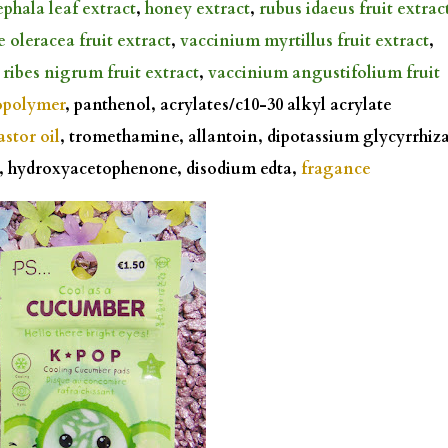
ephala leaf extract
,
honey extract
,
rubus idaeus fruit extrac
 oleracea fruit extract
,
vaccinium myrtillus fruit extract
,
,
ribes nigrum fruit extract
,
vaccinium angustifolium fruit
opolymer
, panthenol, acrylates/c10-30 alkyl acrylate
stor oil
, tromethamine, allantoin, dipotassium glycyrrhiza
l, hydroxyacetophenone, disodium edta,
fragance