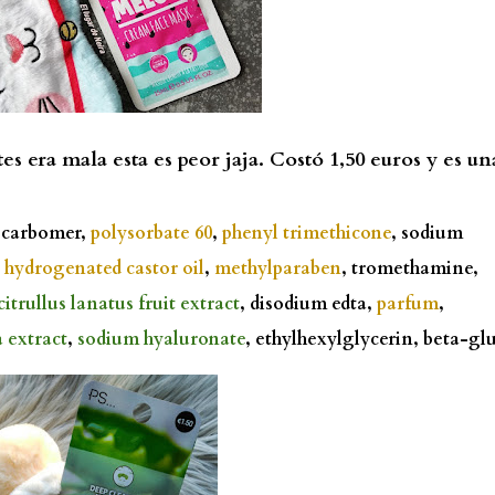
tes era mala esta es peor jaja. Costó 1,50 euros y es un
 carbomer,
polysorbate 60
,
phenyl trimethicone
, sodium
 hydrogenated castor oil
,
methylparaben
, tromethamine,
citrullus lanatus fruit extract
, disodium edta,
parfum
,
 extract
,
sodium hyaluronate
, ethylhexylglycerin, beta-gl