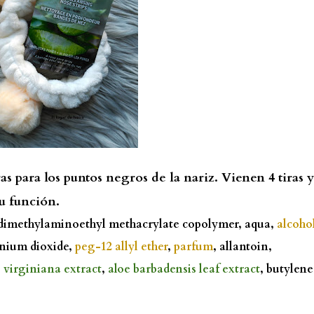
s para los puntos negros de la nariz. Vienen 4 tiras y
su función.
/dimethylaminoethyl methacrylate copolymer, aqua,
alcoho
tanium dioxide,
peg-12 allyl ether
,
parfum
, allantoin,
virginiana extract
,
aloe barbadensis leaf extract
, butylene