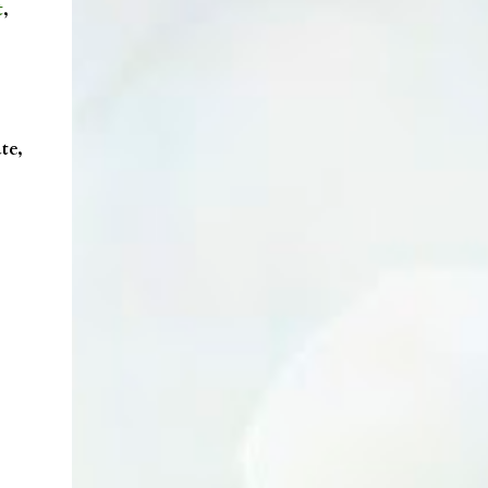
t
,
te,