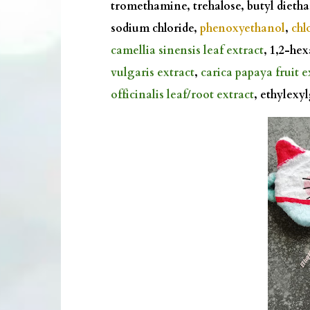
tromethamine, trehalose, butyl dieth
sodium chloride,
phenoxyethanol
,
chl
camellia sinensis leaf extract
, 1,2-he
vulgaris extract
,
carica papaya fruit e
officinalis leaf/root extract
, ethylexy