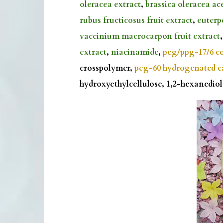
oleracea extract
,
brassica oleracea ac
rubus fructicosus fruit extract
,
euterpe
vaccinium macrocarpon fruit extract
extract
,
niacinamide
,
peg/ppg-17/6 c
crosspolymer,
peg-60 hydrogenated ca
hydroxyethylcellulose, 1,2-hexanedio