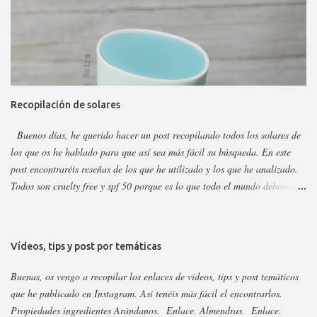
marca tiene otros sérum y cremas, pero estos son los más dificilillos de
entender, usar o combinar. Pero primero quiero recordar que la marca la
tenéis en casi todas las perfumerías, es cruelty free y casi toda vegana.
Hay ciertos productos que no están en todas las webs, pero como se suele
decir Google es nuestro amigo. Empecemos: Productos faciales Dermo
loción limpiadora ceramidas Precio: 4 euros. Cantidad: 150 ml.
Recopilación de solares
Propiedades: Limpiador acuoso para todas las pieles, pero p...
Buenos días, he querido hacer un post recopilando todos los solares de
los que os he hablado para que así sea más fácil su búsqueda. En este
post encontraréis reseñas de los que he utilizado y los que he analizado.
Todos son cruelty free y spf 50 porque es lo que todo el mundo debería
utilizar. Lo importante del solar es aplicarlo a diario, todo el año y
reaplicar cada dos horas. Ya que previene del envejecimiento prematuro,
manchas y cáncer de piel . Siempre voy añadiendo nuevos que saquen,
Vídeos, tips y post por temáticas
pero las marcas sacan año tras año los mismo, aunque suelen cambiar el
envase. Si no veis alguno es porque ya está analizado, así que revisad el
Buenas, os vengo a recopilar los enlaces de vídeos, tips y post temáticos
nombre para saber si cambiaron su envase. Os dejo el listado y los
que he publicado en Instagram. Así tenéis más fácil el encontrarlos.
enlaces a continuación: 3Ina. Enlace. Abib esencia y stick. Enlace.
Propiedades ingredientes Arándanos. Enlace. Almendras. Enlace.