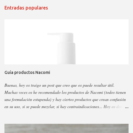
Entradas populares
Guía productos Nacomi
Buenas, hoy os traigo un post que creo que os puede resultar útil.
Muchas veces os he recomendado los productos de Nacomi (todos tienen
una formulación estupenda) y hay ciertos productos que crean confusión
en su uso, si se puede mezclar, si hay contraindicaciones... Hoy os detallo
esos productos y todo sobre ellos, así podéis escoger y decidir mejor en
función a eso. Os voy a dividir los productos en faciales, para ojos y
corporales, así es más fácil, además al final añadiré gamas concretas. La