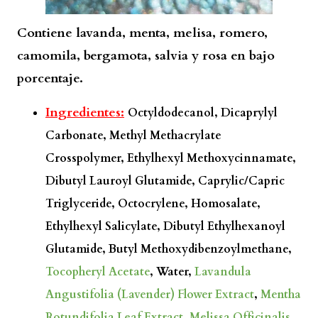
Contiene lavanda, menta, melisa, romero,
camomila, bergamota, salvia y rosa en bajo
porcentaje.
Ingredientes:
Octyldodecanol, Dicaprylyl
Carbonate, Methyl Methacrylate
Crosspolymer, Ethylhexyl Methoxycinnamate,
Dibutyl Lauroyl Glutamide, Caprylic/Capric
Triglyceride, Octocrylene, Homosalate,
Ethylhexyl Salicylate, Dibutyl Ethylhexanoyl
Glutamide, Butyl Methoxydibenzoylmethane,
Tocopheryl Acetate
, Water,
Lavandula
Angustifolia (Lavender) Flower Extract
,
Mentha
Rotundifolia Leaf Extract
,
Melissa Officinalis