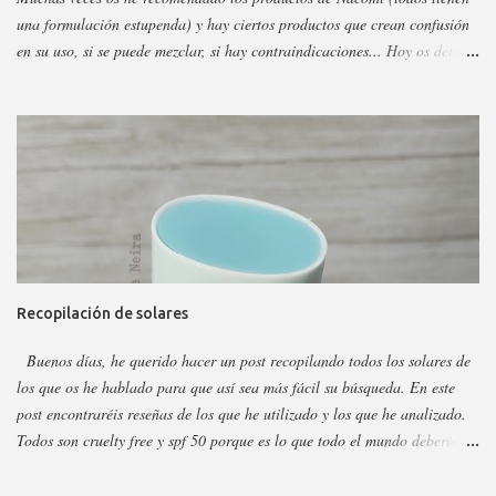
una formulación estupenda) y hay ciertos productos que crean confusión
en su uso, si se puede mezclar, si hay contraindicaciones... Hoy os detallo
esos productos y todo sobre ellos, así podéis escoger y decidir mejor en
función a eso. Os voy a dividir los productos en faciales, para ojos y
corporales, así es más fácil, además al final añadiré gamas concretas. La
marca tiene otros sérum y cremas, pero estos son los más dificilillos de
entender, usar o combinar. Pero primero quiero recordar que la marca la
tenéis en casi todas las perfumerías, es cruelty free y casi toda vegana.
Hay ciertos productos que no están en todas las webs, pero como se suele
decir Google es nuestro amigo. Empecemos: Productos faciales Dermo
loción limpiadora ceramidas Precio: 4 euros. Cantidad: 150 ml.
Recopilación de solares
Propiedades: Limpiador acuoso para todas las pieles, pero p...
Buenos días, he querido hacer un post recopilando todos los solares de
los que os he hablado para que así sea más fácil su búsqueda. En este
post encontraréis reseñas de los que he utilizado y los que he analizado.
Todos son cruelty free y spf 50 porque es lo que todo el mundo debería
utilizar. Lo importante del solar es aplicarlo a diario, todo el año y
reaplicar cada dos horas. Ya que previene del envejecimiento prematuro,