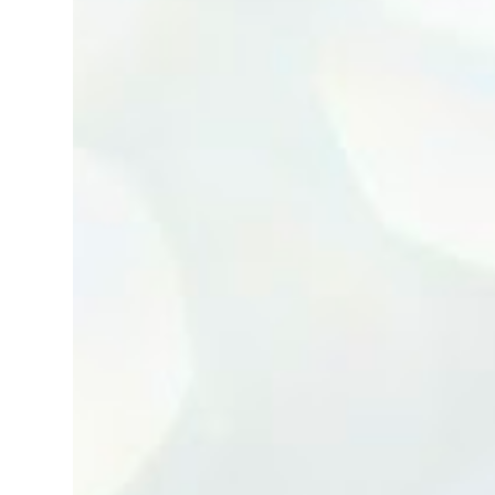
eléctricos. Enlace. Esponjas Konjac. Enlace.
Ventosa y aplicadores lip sleeping....