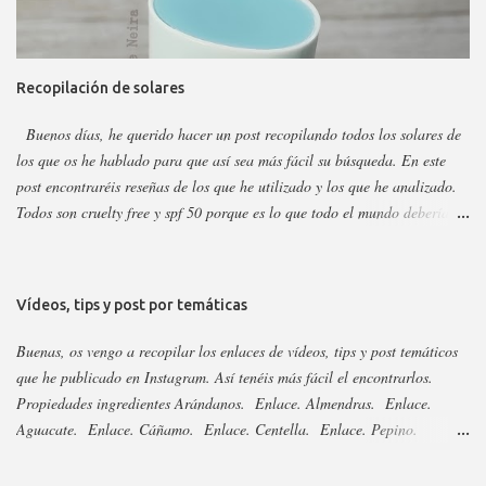
Hay ciertos productos que no están en todas las webs, pero como se suele
decir Google es nuestro amigo. Empecemos: Productos faciales Dermo
loción limpiadora ceramidas Precio: 4 euros. Cantidad: 150 ml.
Recopilación de solares
Propiedades: Limpiador acuoso para todas las pieles, pero p...
Buenos días, he querido hacer un post recopilando todos los solares de
los que os he hablado para que así sea más fácil su búsqueda. En este
post encontraréis reseñas de los que he utilizado y los que he analizado.
Todos son cruelty free y spf 50 porque es lo que todo el mundo debería
utilizar. Lo importante del solar es aplicarlo a diario, todo el año y
reaplicar cada dos horas. Ya que previene del envejecimiento prematuro,
manchas y cáncer de piel . Siempre voy añadiendo nuevos que saquen,
Vídeos, tips y post por temáticas
pero las marcas sacan año tras año los mismo, aunque suelen cambiar el
envase. Si no veis alguno es porque ya está analizado, así que revisad el
Buenas, os vengo a recopilar los enlaces de vídeos, tips y post temáticos
nombre para saber si cambiaron su envase. Os dejo el listado y los
que he publicado en Instagram. Así tenéis más fácil el encontrarlos.
enlaces a continuación: 3Ina. Enlace. Abib esencia y stick. Enlace.
Propiedades ingredientes Arándanos. Enlace. Almendras. Enlace.
Acorelle. Enlace. Acorelle, resto. Enlace. Acty Mask. Enlace.
Aguacate. Enlace. Cáñamo. Enlace. Centella. Enlace. Pepino.
Aestura. Enlace. Aftersun, distintas marcas. Enlace. Agrado 2023.
Enlace. Algas. Enlace. Caléndula. Enlace. Arbutina. Enlace. Regaliz.
Enlace. Agrado 2024. Enlace. Aldi...
Enlace. Niacinamida. Enlace. Bakuchiol. Enlace. Espino Amarillo.