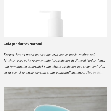
Guía productos Nacomi
Buenas, hoy os traigo un post que creo que os puede resultar útil.
Muchas veces os he recomendado los productos de Nacomi (todos tienen
una formulación estupenda) y hay ciertos productos que crean confusión
en su uso, si se puede mezclar, si hay contraindicaciones... Hoy os detallo
esos productos y todo sobre ellos, así podéis escoger y decidir mejor en
función a eso. Os voy a dividir los productos en faciales, para ojos y
corporales, así es más fácil, además al final añadiré gamas concretas. La
marca tiene otros sérum y cremas, pero estos son los más dificilillos de
entender, usar o combinar. Pero primero quiero recordar que la marca la
tenéis en casi todas las perfumerías, es cruelty free y casi toda vegana.